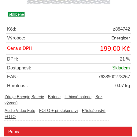
Kód:
z884742
Výrobce:
Energizer
199,00 Kč
Cena s DPH:
DPH:
21 %
Dostupnost:
Skladem
EAN:
7638900273267
Hmotnost:
0.07 kg
-
-
-
Zdroje,Energie,Baterie
Baterie
Lithiové baterie
Bez
vývodů
-
-
Audio-Video-Foto
FOTO + příslušenství
Příslušenství
FOTO
Popis