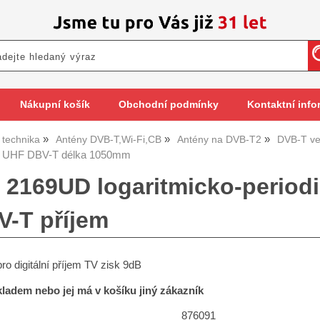
Nákupní košík
Obchodní podmínky
Kontaktní info
 technika
Antény DVB-T,Wi-Fi,CB
Antény na DVB-T2
DVB-T ve
 UHF DBV-T délka 1050mm
 2169UD logaritmicko-perio
V-T příjem
o digitální příjem TV zisk 9dB
skladem nebo jej má v košíku jiný zákazník
876091