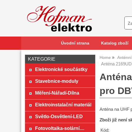
Úvodní strana
Katalog zboží
Home
Anténní
KATEGORIE
Anténa 2169UD
Elektronické součástky
Anténa
Stavebnice-moduly
pro DB
Měření-Nářadí-Dílna
Elektroinstalační materiál
Anténa na UHF pr
Světlo-Osvětlení-LED
Zboži již není 
Fotovoltaika-solární....
Kód: