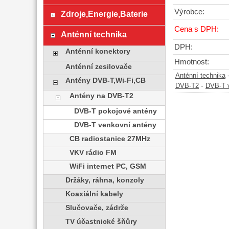
Výrobce:
Zdroje,Energie,Baterie
Cena s DPH:
Anténní technika
DPH:
Anténní konektory
Hmotnost:
Anténní zesilovače
Anténní technika
Antény DVB-T,Wi-Fi,CB
-
DVB-T2
DVB-T 
Antény na DVB-T2
DVB-T pokojové antény
DVB-T venkovní antény
CB radiostanice 27MHz
VKV rádio FM
WiFi internet PC, GSM
Držáky, ráhna, konzoly
Koaxiální kabely
Slučovače, zádrže
TV účastnické šňůry