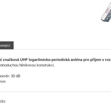
isející
tní značková UHF logaritmicko-periodická anténa pro příjem v roz
jednoduchou hliníkovou konstrukci.
poměr: 30 dB
 mm
anky