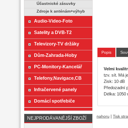
Účastnické zásuvky
Zdroje k anténám+výhyb
Audio-Video-Foto
Satelity a DVB-T2
Televizory-TV držáky
Popis
Souv
Dům-Zahrada-Hoby
PC-Monitory-Kancelář
Velmi kvali
tzv. sít. Má 
Telefony,Navigace,CB
Zisk: 10 dB
Předozadní 
Infračervené panely
Délka: 1050
Domácí spotřebiče
|
nahoru
Tisk str
NEJPRODÁVANĚJŠÍ ZBOŽÍ