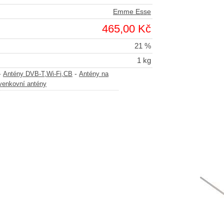
Emme Esse
465,00 Kč
21 %
1 kg
-
-
Antény DVB-T,Wi-Fi,CB
Antény na
venkovní antény