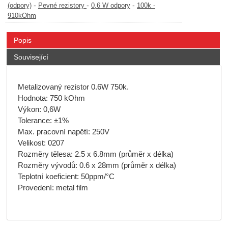
-
-
-
(odpory)
Pevné rezistory
0,6 W odpory
100k -
910kOhm
Popis
Související
Metalizovaný rezistor 0.6W 750k.
Hodnota: 750 kOhm
Výkon: 0,6W
Tolerance: ±1%
Max. pracovní napětí: 250V
Velikost: 0207
Rozměry tělesa: 2.5 x 6.8mm (průměr x délka)
Rozměry vývodů: 0.6 x 28mm (průměr x délka)
Teplotní koeficient: 50ppm/°C
Provedení: metal film