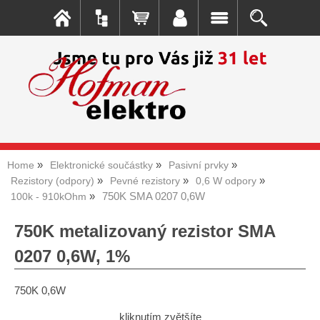
Home
Elektronické součástky
Pasivní prvky
Rezistory (odpory)
Pevné rezistory
0,6 W odpory
750K SMA 0207 0,6W
100k - 910kOhm
750K metalizovaný rezistor SMA
0207 0,6W, 1%
750K 0,6W
kliknutím zvětšíte