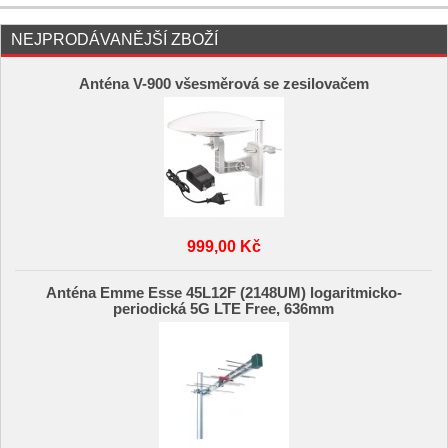
NEJPRODÁVANĚJŠÍ ZBOŽÍ
Anténa V-900 všesměrová se zesilovačem
999,00 Kč
Anténa Emme Esse 45L12F (2148UM) logaritmicko-
periodická 5G LTE Free, 636mm