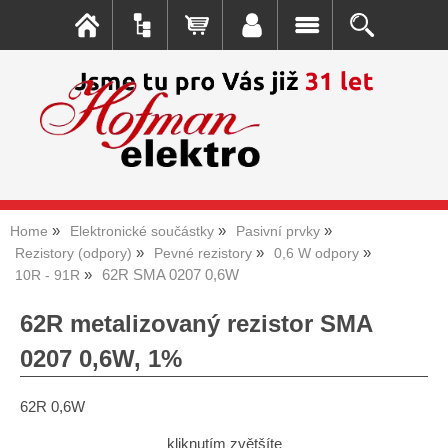
Home
Elektronické součástky
Pasivní prvky
Rezistory (odpory)
Pevné rezistory
0,6 W odpory
62R SMA 0207 0,6W
10R - 91R
62R metalizovaný rezistor SMA
0207 0,6W, 1%
62R 0,6W
kliknutím zvětšíte