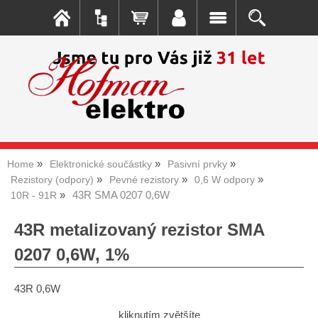
Home
Elektronické součástky
Pasivní prvky
Rezistory (odpory)
Pevné rezistory
0,6 W odpory
43R SMA 0207 0,6W
10R - 91R
43R metalizovaný rezistor SMA
0207 0,6W, 1%
43R 0,6W
kliknutím zvětšíte