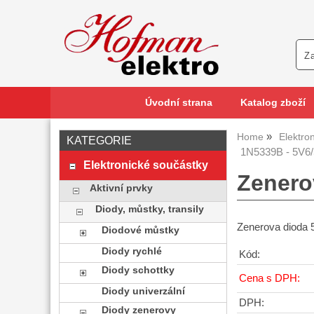
Úvodní strana
Katalog zboží
Home
Elektro
KATEGORIE
1N5339B - 5V6/
Elektronické součástky
Zenero
Aktivní prvky
Diody, můstky, transily
Zenerova dioda 
Diodové můstky
Diody rychlé
Kód:
Diody schottky
Cena s DPH:
Diody univerzální
DPH:
Diody zenerovy