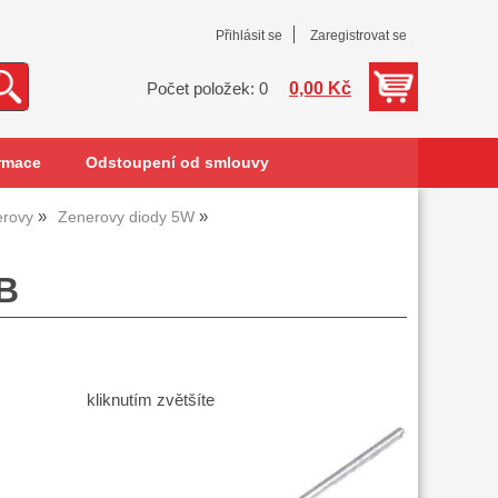
Přihlásit se
Zaregistrovat se
0,00 Kč
Počet položek: 0
rmace
Odstoupení od smlouvy
erovy
Zenerovy diody 5W
9B
kliknutím zvětšíte