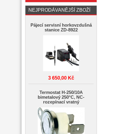
NEJPRODÁVANĚJŠÍ ZBOŽÍ
Pájecí servisní horkovzdušná
stanice ZD-8922
3 650,00 Kč
Termostat H-250/10A
bimetalový 250°C, NC-
rozepínací vratný