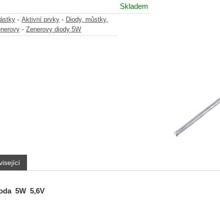
Skladem
-
-
částky
Aktivní prvky
Diody, můstky,
-
enerovy
Zenerovy diody 5W
isející
ioda 5W 5,6V