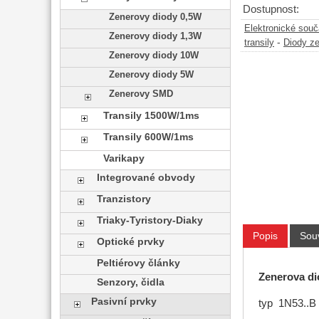
Dostupnost:
Zenerovy diody 0,5W
Elektronické sou
Zenerovy diody 1,3W
-
transily
Diody z
Zenerovy diody 10W
Zenerovy diody 5W
Zenerovy SMD
Transily 1500W/1ms
Transily 600W/1ms
Varikapy
Integrované obvody
Tranzistory
Triaky-Tyristory-Diaky
Popis
Souv
Optické prvky
Peltiérovy články
Zenerova d
Senzory, čidla
Pasivní prvky
typ 1N53..B