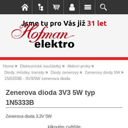
Home
Elektronické součástky
Aktivní prvky
Diody, můstky, transily
Diody zenerovy
Zenerovy diody 5W
1N5333B - 3V3/5W zenerova dioda
Zenerova dioda 3V3 5W typ
1N5333B
Zenerova dioda 3,3V 5W
kliknutím zvětšíte