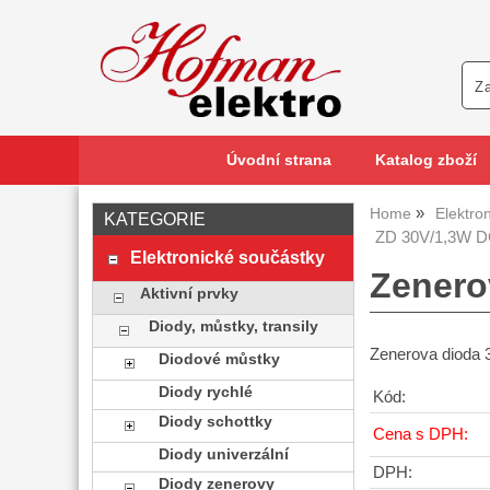
Úvodní strana
Katalog zboží
Home
Elektro
KATEGORIE
ZD 30V/1,3W DO
Elektronické součástky
Zenero
Aktivní prvky
Diody, můstky, transily
Zenerova dioda
Diodové můstky
Diody rychlé
Kód:
Diody schottky
Cena s DPH:
Diody univerzální
DPH:
Diody zenerovy