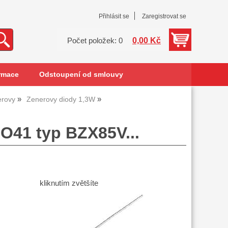
Přihlásit se
Zaregistrovat se
0,00 Kč
Počet položek: 0
rmace
Odstoupení od smlouvy
erovy
Zenerovy diody 1,3W
O41 typ BZX85V...
kliknutím zvětšíte