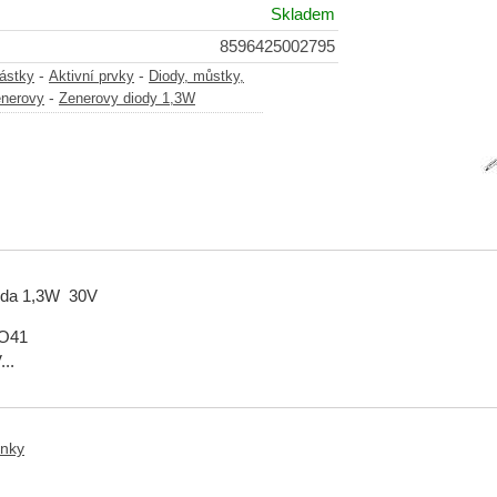
Skladem
8596425002795
-
-
částky
Aktivní prvky
Diody, můstky,
-
enerovy
Zenerovy diody 1,3W
oda 1,3W 30V
DO41
..
anky