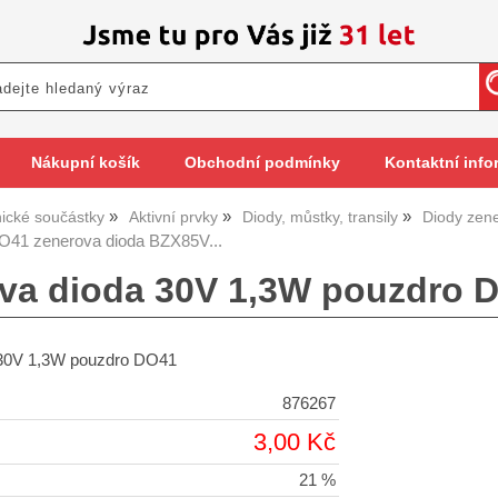
Nákupní košík
Obchodní podmínky
Kontaktní info
nické součástky
Aktivní prvky
Diody, můstky, transily
Diody zen
41 zenerova dioda BZX85V...
va dioda 30V 1,3W pouzdro D
 30V 1,3W pouzdro DO41
876267
3,00 Kč
21 %