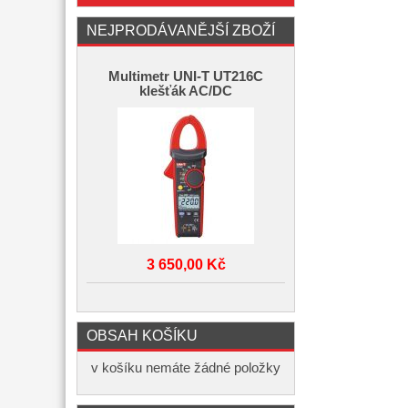
NEJPRODÁVANĚJŠÍ ZBOŽÍ
Multimetr UNI-T UT216C
klešťák AC/DC
3 650,00 Kč
OBSAH KOŠÍKU
v košíku nemáte žádné položky