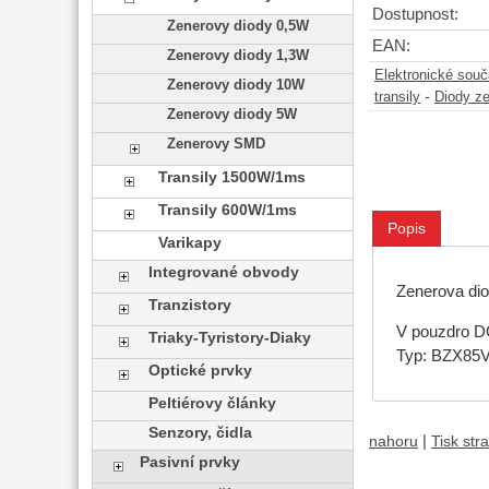
Dostupnost:
Zenerovy diody 0,5W
EAN:
Zenerovy diody 1,3W
Elektronické sou
Zenerovy diody 10W
-
transily
Diody z
Zenerovy diody 5W
Zenerovy SMD
Transily 1500W/1ms
Transily 600W/1ms
Popis
Varikapy
Integrované obvody
Zenerova di
Tranzistory
V pouzdro 
Triaky-Tyristory-Diaky
Typ: BZX85V.
Optické prvky
Peltiérovy články
Senzory, čidla
|
nahoru
Tisk str
Pasivní prvky