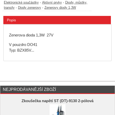
-
-
Elektronické součástky
Aktivní prvky
Diody, můstky,
-
-
transily
Diody zenerovy
Zenerovy diody 1,3W
Popis
Zenerova dioda 1,3W 27V
V pouzdro DO41
Typ: BZX85V...
NEJPRODÁVANĚJŠÍ ZBOŽÍ
Zkoušečka napětí ST (DT)-9130 2-pólová