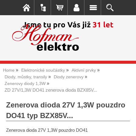
Home
Elektronické součástky
Aktivní prvky
Diody, můstky, transily
Diody zenerovy
Zenerovy diody 1,3W
ZD 27V/1,3W DO41 zenerova dioda BZX85V...
Zenerova dioda 27V 1,3W pouzdro
DO41 typ BZX85V...
Zenerova dioda 27V 1,3W pouzdro DO41