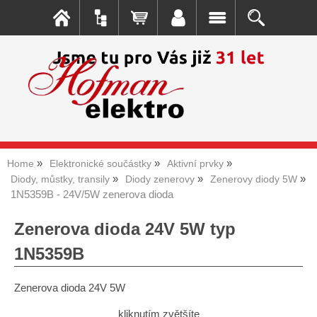
Home
Elektronické součástky
Aktivní prvky
Diody, můstky, transily
Diody zenerovy
Zenerovy diody 5W
1N5359B - 24V/5W zenerova dioda
Zenerova dioda 24V 5W typ
1N5359B
Zenerova dioda 24V 5W
kliknutím zvětšíte