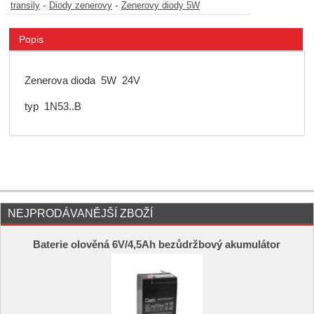
-
-
transily
Diody zenerovy
Zenerovy diody 5W
Popis
Zenerova dioda 5W 24V
typ 1N53..B
NEJPRODÁVANĚJŠÍ ZBOŽÍ
Baterie olověná 6V/4,5Ah bezůdržbový akumulátor