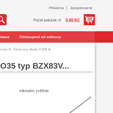
Přihlásit se
Zaregistrovat se
0,00 Kč
Počet položek: 0
rmace
Odstoupení od smlouvy
erovy
Zenerovy diody 0,5W
O35 typ BZX83V...
kliknutím zvětšíte