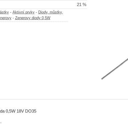
21 %
-
-
částky
Aktivní prvky
Diody, můstky,
-
enerovy
Zenerovy diody 0,5W
oda 0,5W 18V DO35
.