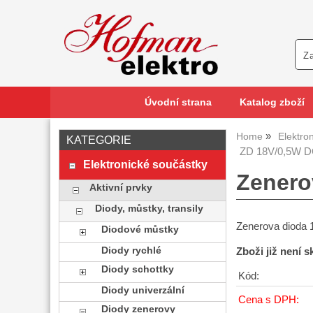
Úvodní strana
Katalog zboží
Home
Elektro
KATEGORIE
ZD 18V/0,5W DO
Elektronické součástky
Zenero
Aktivní prvky
Diody, můstky, transily
Zenerova dioda
Diodové můstky
Diody rychlé
Zboži již není 
Diody schottky
Kód:
Diody univerzální
Cena s DPH:
Diody zenerovy