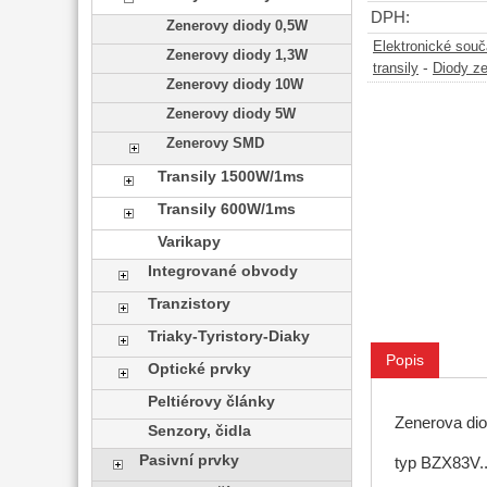
DPH:
Zenerovy diody 0,5W
Elektronické sou
Zenerovy diody 1,3W
-
transily
Diody z
Zenerovy diody 10W
Zenerovy diody 5W
Zenerovy SMD
Transily 1500W/1ms
Transily 600W/1ms
Varikapy
Integrované obvody
Tranzistory
Triaky-Tyristory-Diaky
Popis
Optické prvky
Peltiérovy články
Zenerova di
Senzory, čidla
Pasivní prvky
typ BZX83V..