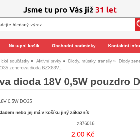
Nákupní košík
Obchodní podmínky
Kontaktní info
nické součástky
Aktivní prvky
Diody, můstky, transily
Diody zen
35 zenerova dioda BZX83V...
va dioda 18V 0,5W pouzdro D
 18V 0,5W DO35
skladem nebo jej má v košíku jiný zákazník
z876016
2,00 Kč