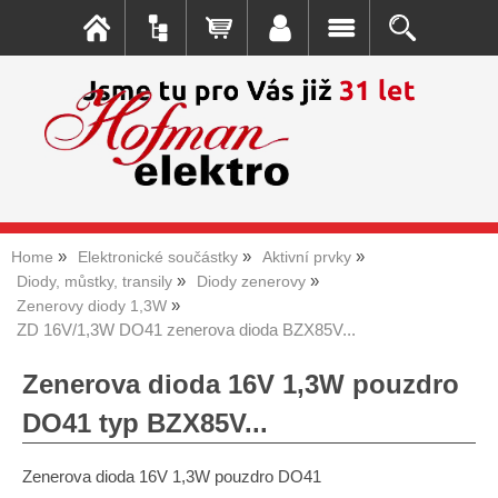
Home
Elektronické součástky
Aktivní prvky
Diody, můstky, transily
Diody zenerovy
Zenerovy diody 1,3W
ZD 16V/1,3W DO41 zenerova dioda BZX85V...
Zenerova dioda 16V 1,3W pouzdro
DO41 typ BZX85V...
Zenerova dioda 16V 1,3W pouzdro DO41