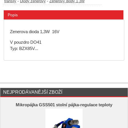
-
-
transily
Diody zenerovy
Zenerovy diody 1,3W
Popis
Zenerova dioda 1,3W 16V
V pouzdro DO41
Typ: BZX85V...
NEJPRODÁVANĚJŠÍ ZBOŽÍ
Mikropájka GSS501 stolní pájka-regulace teploty