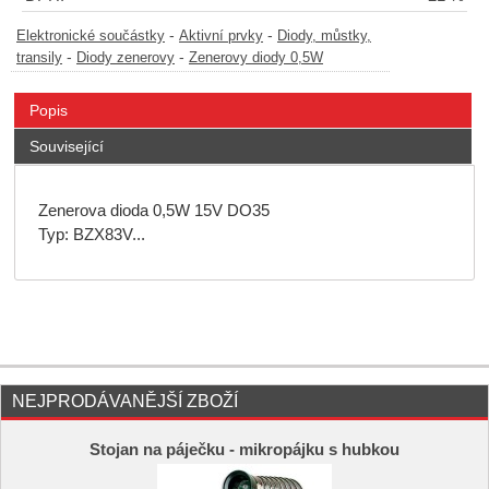
-
-
Elektronické součástky
Aktivní prvky
Diody, můstky,
-
-
transily
Diody zenerovy
Zenerovy diody 0,5W
Popis
Související
Zenerova dioda 0,5W 15V DO35
Typ: BZX83V...
NEJPRODÁVANĚJŠÍ ZBOŽÍ
Stojan na páječku - mikropájku s hubkou