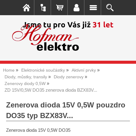
Home
Elektronické součástky
Aktivní prvky
Diody, můstky, transily
Diody zenerovy
Zenerovy diody 0,5W
ZD 15V/0,5W DO35 zenerova dioda BZX83V...
Zenerova dioda 15V 0,5W pouzdro
DO35 typ BZX83V...
Zenerova dioda 15V 0,5W DO35