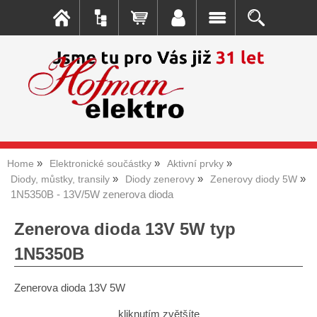
Home
Elektronické součástky
Aktivní prvky
Diody, můstky, transily
Diody zenerovy
Zenerovy diody 5W
1N5350B - 13V/5W zenerova dioda
Zenerova dioda 13V 5W typ
1N5350B
Zenerova dioda 13V 5W
kliknutím zvětšíte