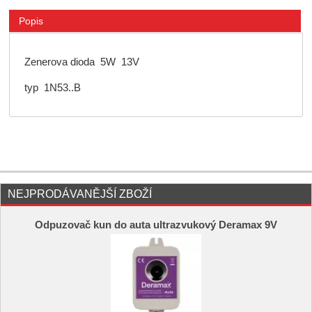
Popis
Zenerova dioda 5W 13V
typ 1N53..B
NEJPRODÁVANĚJŠÍ ZBOŽÍ
Odpuzovač kun do auta ultrazvukový Deramax 9V