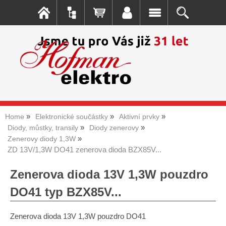
Home
Elektronické součástky
Aktivní prvky
Diody, můstky, transily
Diody zenerovy
Zenerovy diody 1,3W
ZD 13V/1,3W DO41 zenerova dioda BZX85V...
Zenerova dioda 13V 1,3W pouzdro
DO41 typ BZX85V...
Zenerova dioda 13V 1,3W pouzdro DO41