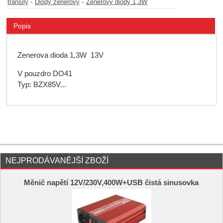
-
-
transily
Diody zenerovy
Zenerovy diody 1,3W
Popis
Zenerova dioda 1,3W 13V
V pouzdro DO41
Typ: BZX85V...
NEJPRODÁVANĚJŠÍ ZBOŽÍ
Měnič napětí 12V/230V,400W+USB čistá sinusovka