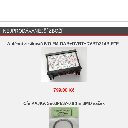
NEJPRODÁVANĚJŠÍ ZBOŽÍ
Anténní zesilovač IVO FM-DAB+DVBT+DVBT/21dB-R"F"
799,00 Kč
Cín PÁJKA Sn63Pb37-0.6 1m SMD sáček