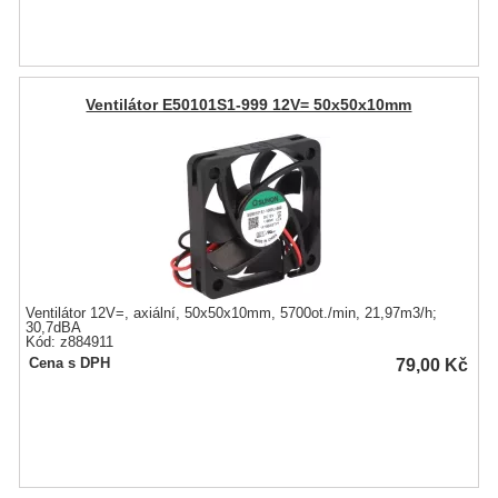
Ventilátor E50101S1-999 12V= 50x50x10mm
Ventilátor 12V=, axiální, 50x50x10mm, 5700ot./min, 21,97m3/h;
30,7dBA
Kód: z884911
79,00
Kč
Cena s DPH