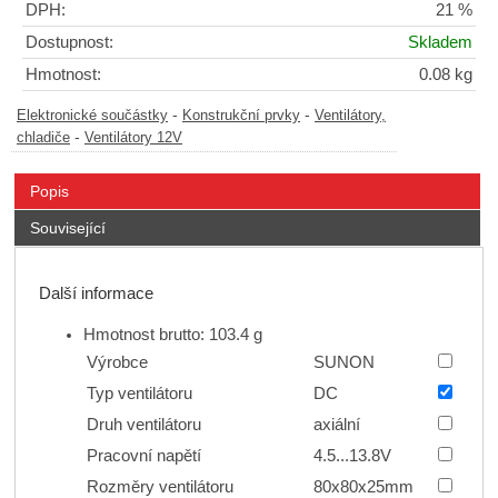
DPH:
21 %
Dostupnost:
Skladem
Hmotnost:
0.08 kg
-
-
Elektronické součástky
Konstrukční prvky
Ventilátory,
-
chladiče
Ventilátory 12V
Popis
Související
Další informace
Hmotnost brutto: 103.4 g
Výrobce
SUNON
Typ ventilátoru
DC
Druh ventilátoru
axiální
Pracovní napětí
4.5...13.8V
Rozměry ventilátoru
80x80x25mm