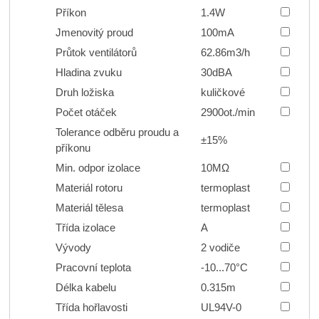
Příkon
1.4W
Jmenovitý proud
100mA
Průtok ventilátorů
62.86m
3
/h
Hladina zvuku
30dBA
Druh ložiska
kuličkové
Počet otáček
2900ot./min
Tolerance odběru proudu a
±15%
příkonu
Min. odpor izolace
10MΩ
Materiál rotoru
termoplast
Materiál tělesa
termoplast
Třída izolace
A
Vývody
2 vodiče
Pracovní teplota
-10...70°C
Délka kabelu
0.315m
Třída hořlavosti
UL94V-0