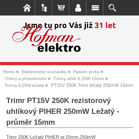
Home
Elektronické součástky
Pasivní prvky
Trimry a příslušenstvi
Trimry uhlík 0,25W 15mm
PT15V 250K Trimr ležatý 250mW 15mm
Trimry 0,25W ležaté
Trimr PT15V 250K rezistorový
uhlíkový PIHER 250mW Ležatý -
průměr 15mm
Trimr 250K-Ležatý PIHER pr.15mm,250mW