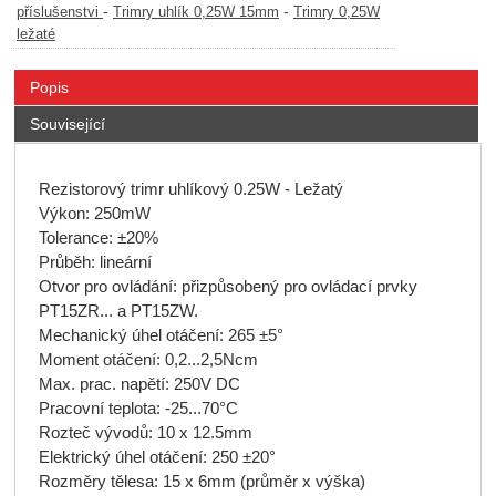
-
-
příslušenstvi
Trimry uhlík 0,25W 15mm
Trimry 0,25W
ležaté
Popis
Související
Rezistorový trimr uhlíkový 0.25W - Ležatý
Výkon: 250mW
Tolerance: ±20%
Průběh: lineární
Otvor pro ovládání: přizpůsobený pro ovládací prvky
PT15ZR... a PT15ZW.
Mechanický úhel otáčení: 265 ±5°
Moment otáčení: 0,2...2,5Ncm
Max. prac. napětí: 250V DC
Pracovní teplota: -25...70°C
Rozteč vývodů: 10 x 12.5mm
Elektrický úhel otáčení: 250 ±20°
Rozměry tělesa: 15 x 6mm (průměr x výška)