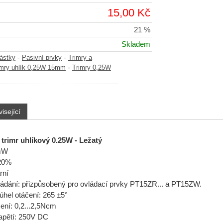
15,00 Kč
21 %
Skladem
-
-
částky
Pasivní prvky
Trimry a
-
imry uhlík 0,25W 15mm
Trimry 0,25W
isející
trimr uhlíkový 0.25W - Ležatý
mW
±20%
rní
ládání: přizpůsobený pro ovládací prvky PT15ZR... a PT15ZW.
hel otáčení: 265 ±5°
ní: 0,2...2,5Ncm
apětí: 250V DC