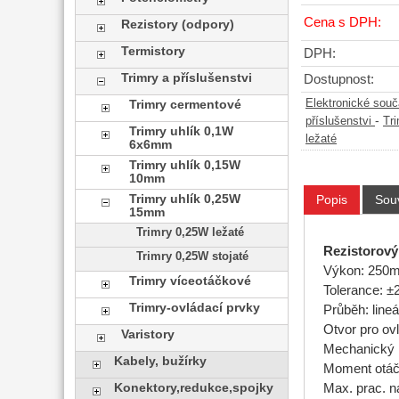
Cena s DPH:
Rezistory (odpory)
Termistory
DPH:
Trimry a příslušenstvi
Dostupnost:
Elektronické sou
Trimry cermentové
-
příslušenstvi
Tr
Trimry uhlík 0,1W
ležaté
6x6mm
Trimry uhlík 0,15W
10mm
Trimry uhlík 0,25W
Popis
Souv
15mm
Trimry 0,25W ležaté
Rezistorový 
Trimry 0,25W stojaté
Výkon: 250
Trimry víceotáčkové
Tolerance: 
Trimry-ovládací prvky
Průběh: lineá
Otvor pro ov
Varistory
Mechanický ú
Kabely, bužírky
Moment otáče
Konektory,redukce,spojky
Max. prac. n