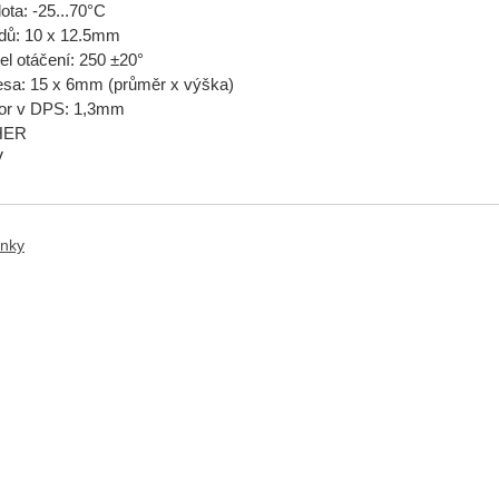
ota: -25...70°C
dů: 10 x 12.5mm
el otáčení: 250 ±20°
esa: 15 x 6mm (průměr x výška)
vor v DPS: 1,3mm
IHER
V
anky