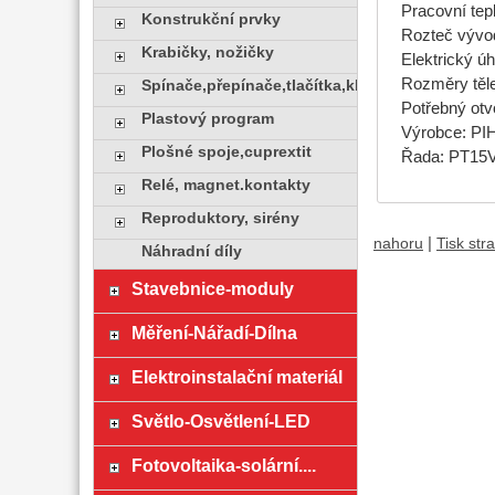
Pracovní tepl
Konstrukční prvky
Rozteč vývo
Krabičky, nožičky
Elektrický úh
Rozměry těl
Spínače,přepínače,tlačítka,klávesy
Potřebný ot
Plastový program
Výrobce: P
Plošné spoje,cuprextit
Řada: PT15
Relé, magnet.kontakty
Reproduktory, sirény
|
nahoru
Tisk str
Náhradní díly
Stavebnice-moduly
Měření-Nářadí-Dílna
Elektroinstalační materiál
Světlo-Osvětlení-LED
Fotovoltaika-solární....