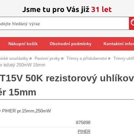
Nákupní košík
Obchodní podmínky
Kontaktní info
nické součástky
Pasivní prvky
Trimry a příslušenstvi
Trimry uh
mr ležatý 250mW 15mm
PT15V 50K rezistorový uhlík
ěr 15mm
tý PIHER pr.15mm,250mW
875898
PIHER