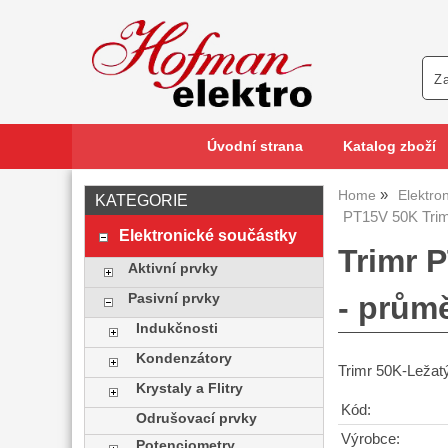
Úvodní strana
Katalog zboží
Home
Elektro
KATEGORIE
PT15V 50K Tri
Elektronické součástky
Trimr 
Aktivní prvky
- prům
Pasivní prvky
Indukčnosti
Kondenzátory
Trimr 50K-Leža
Krystaly a Flitry
Kód:
Odrušovací prvky
Výrobce:
Potenciometry