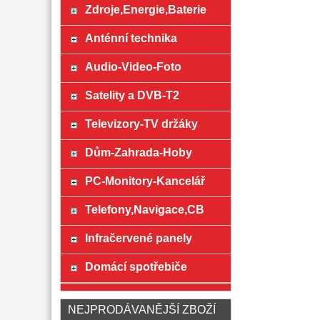
Zdroje,Energie,Baterie
Anténní technika
Audio-Video-Foto
Satelity a DVB-T2
Televizory-TV držáky
Dům-Zahrada-Hoby
PC-Monitory-Kancelář
Telefony,Navigace,CB
Infračervené panely
Domácí spotřebiče
NEJPRODÁVANĚJŠÍ ZBOŽÍ