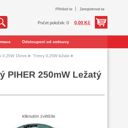
Přihlásit se
Zaregistrovat se
0,00 Kč
Počet položek: 0
rmace
Odstoupení od smlouvy
lík 0,25W 15mm
Trimry 0,25W ležaté
ový PIHER 250mW Ležatý
kliknutím zvětšíte