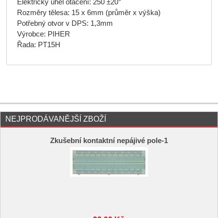
Elektrický úhel otáčení: 250 ±20°
Rozměry tělesa: 15 x 6mm (průměr x výška)
Potřebný otvor v DPS: 1,3mm
Výrobce: PIHER
Řada: PT15H
NEJPRODÁVANĚJŠÍ ZBOŽÍ
Zkušební kontaktní nepájivé pole-1