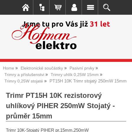
Home
Elektronické součástky
Pasivní prvky
Trimry a příslušenstvi
Trimry uhlík 0,25W 15mm
PT15H 10K Trimr stojatý 250mW 15mm
Trimry 0,25W stojaté
Trimr PT15H 10K rezistorový
uhlíkový PIHER 250mW Stojatý -
průměr 15mm
Trimr 10K-Stojatý PIHER pr.15mm,250mW