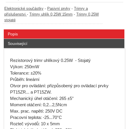
-
-
Elektronické součástky
Pasivní prvky
Trimry a
-
-
příslušenstvi
Trimry uhlík 0,25W 15mm
Trimry 0,25W
stojaté
Popis
Související
Rezistorový trimr uhlíkový 0.25W - Stojatý
Výkon: 250mW
Tolerance: ±20%
Průběh: lineární
Otvor pro ovládání: přizpůsobený pro ovládací prvky
PT15ZR... a PT15ZW.
Mechanický úhel otáčení: 265 ±5°
Moment otáčení: 0,2...2,5Ncm
Max. prac. napětí: 250V DC
Pracovní teplota: -25...70°C
Rozteč vývodů: 10 x 5mm