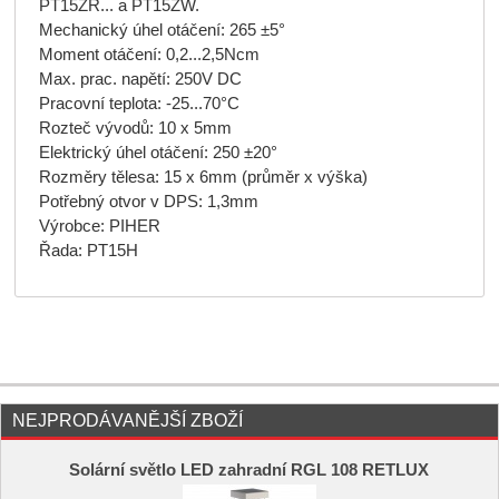
PT15ZR... a PT15ZW.
Mechanický úhel otáčení: 265 ±5°
Moment otáčení: 0,2...2,5Ncm
Max. prac. napětí: 250V DC
Pracovní teplota: -25...70°C
Rozteč vývodů: 10 x 5mm
Elektrický úhel otáčení: 250 ±20°
Rozměry tělesa: 15 x 6mm (průměr x výška)
Potřebný otvor v DPS: 1,3mm
Výrobce: PIHER
Řada: PT15H
NEJPRODÁVANĚJŠÍ ZBOŽÍ
Solární světlo LED zahradní RGL 108 RETLUX