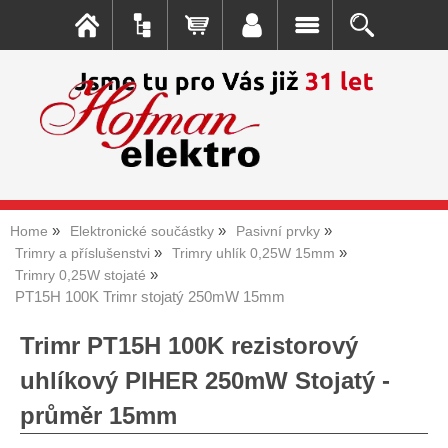
Home
Elektronické součástky
Pasivní prvky
Trimry a příslušenstvi
Trimry uhlík 0,25W 15mm
Trimry 0,25W stojaté
PT15H 100K Trimr stojatý 250mW 15mm
Trimr PT15H 100K rezistorový
uhlíkový PIHER 250mW Stojatý -
průměr 15mm