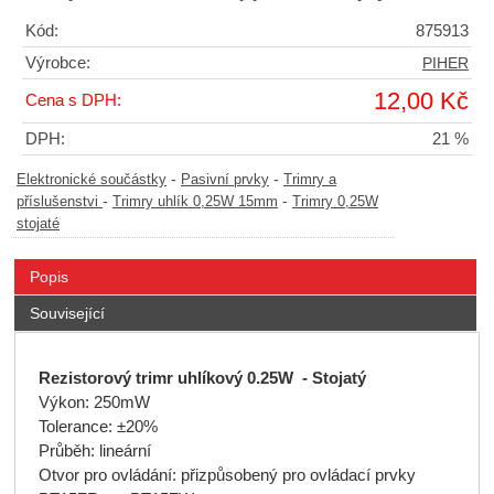
Kód:
875913
Výrobce:
PIHER
12,00 Kč
Cena s DPH:
DPH:
21 %
-
-
Elektronické součástky
Pasivní prvky
Trimry a
-
-
příslušenstvi
Trimry uhlík 0,25W 15mm
Trimry 0,25W
stojaté
Popis
Související
Rezistorový trimr uhlíkový 0.25W - Stojatý
Výkon: 250mW
Tolerance: ±20%
Průběh: lineární
Otvor pro ovládání: přizpůsobený pro ovládací prvky