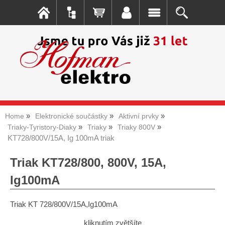
Home
Elektronické součástky
Aktivní prvky
Triaky-Tyristory-Diaky
Triaky
Triaky 800V
KT728/800V/15A, Ig 100mA triak
Triak KT728/800, 800V, 15A,
Ig100mA
Triak KT 728/800V/15A,Ig100mA
kliknutím zvětšíte