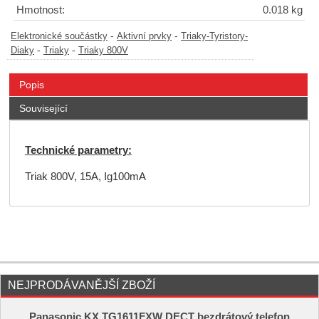
Hmotnost:
0.018 kg
-
-
Elektronické součástky
Aktivní prvky
Triaky-Tyristory-
-
-
Diaky
Triaky
Triaky 800V
Popis
Související
Technické parametry:
Triak 800V, 15A, Ig100mA
NEJPRODÁVANĚJŠÍ ZBOŽÍ
Panasonic KX TG1611FXW DECT bezdrátový telefon