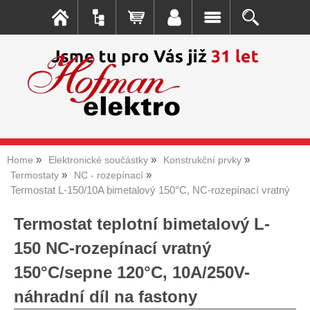
Home
Elektronické součástky
Konstrukční prvky
Termostaty
NC - rozepínací
Termostat L-150/10A bimetalový 150°C, NC-rozepínací vratný
Termostat teplotní bimetalový L-
150 NC-rozepínací vratný
150°C/sepne 120°C, 10A/250V-
náhradní díl na fastony