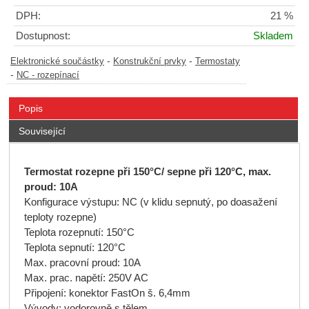
DPH:
21 %
Dostupnost:
Skladem
-
-
Elektronické součástky
Konstrukční prvky
Termostaty
-
NC - rozepínací
Popis
Související
Termostat rozepne při 150°C/ sepne při 120°C, max.
proud: 10A
Konfigurace výstupu: NC (v klidu sepnutý, po doasažení
teploty rozepne)
Teplota rozepnutí: 150°C
Teplota sepnutí: 120°C
Max. pracovní proud: 10A
Max. prac. napětí: 250V AC
Připojení: konektor FastOn š. 6,4mm
Vývody: vodorovně s tělem