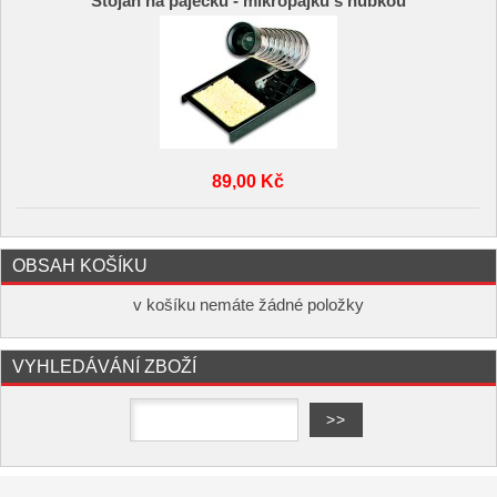
Stojan na páječku - mikropájku s hubkou
89,00 Kč
OBSAH KOŠÍKU
v košíku nemáte žádné položky
VYHLEDÁVÁNÍ ZBOŽÍ