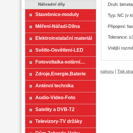
Druh: bimeta
Náhradní díly
Stavebnice-moduly
Typ: NC (v k
Měření-Nářadí-Dílna
Připojení: f
Tolerance: ±
Elektroinstalační materiál
Vnější rozm
Světlo-Osvětlení-LED
Fotovoltaika-solární....
|
nahoru
Tisk str
Zdroje,Energie,Baterie
Anténní technika
Audio-Video-Foto
Satelity a DVB-T2
Televizory-TV držáky