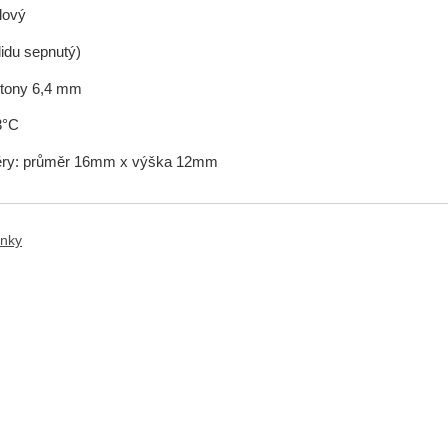
lový
lidu sepnutý)
astony 6,4 mm
3°C
ěry: průměr 16mm x výška 12mm
anky