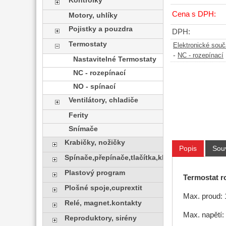
Kontrolky
Cena s DPH:
Motory, uhlíky
Pojistky a pouzdra
DPH:
Termostaty
Elektronické sou
-
NC - rozepínací
Nastavitelné Termostaty
NC - rozepínací
NO - spínací
Ventilátory, chladiče
Ferity
Snímače
Krabičky, nožičky
Popis
Souv
Spínače,přepínače,tlačítka,klávesy
Plastový program
Termostat r
Plošné spoje,cuprextit
Max. proud:
Relé, magnet.kontakty
Max. napětí
Reproduktory, sirény