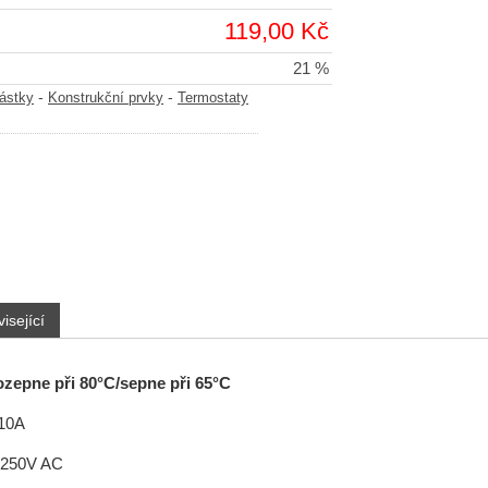
119,00 Kč
21 %
-
-
částky
Konstrukční prvky
Termostaty
isející
ozepne při 80°C/sepne při 65°C
 10A
: 250V AC