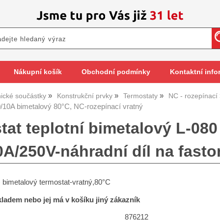
Nákupní košík
Obchodní podmínky
Kontaktní info
nické součástky
Konstrukční prvky
Termostaty
NC - rozepínací
/10A bimetalový 80°C, NC-rozepínací vratný
tat teplotní bimetalový L-080
0A/250V-náhradní díl na fasto
 bimetalový termostat-vratný,80°C
skladem nebo jej má v košíku jiný zákazník
876212