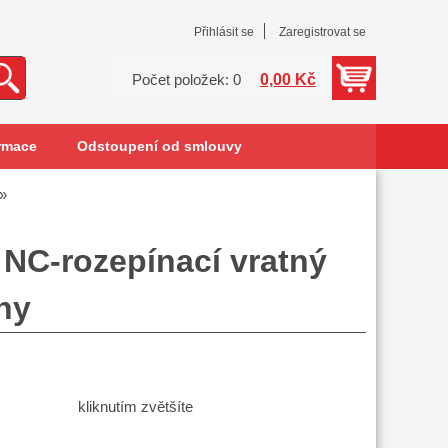
Přihlásit se
Zaregistrovat se
0,00 Kč
Počet položek: 0
rmace
Odstoupení od smlouvy
 NC-rozepínací vratný
ny
kliknutím zvětšíte