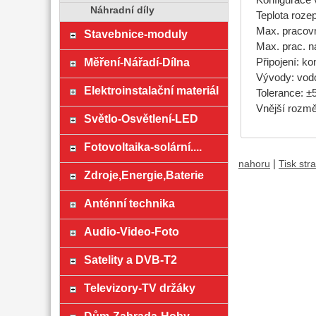
Náhradní díly
Teplota roze
Max. pracovn
Stavebnice-moduly
Max. prac. n
Měření-Nářadí-Dílna
Připojení: k
Vývody: vod
Elektroinstalační materiál
Tolerance: 
Vnější rozm
Světlo-Osvětlení-LED
Fotovoltaika-solární....
|
nahoru
Tisk str
Zdroje,Energie,Baterie
Anténní technika
Audio-Video-Foto
Satelity a DVB-T2
Televizory-TV držáky