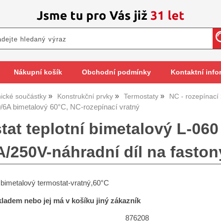
Nákupní košík
Obchodní podmínky
Kontaktní info
nické součástky
Konstrukční prvky
Termostaty
NC - rozepínací
/6A bimetalový 60°C, NC-rozepínací vratný
tat teplotní bimetalový L-060
A/250V-náhradní díl na faston
bimetalový termostat-vratný,60°C
skladem nebo jej má v košíku jiný zákazník
876208