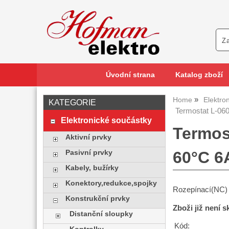
Úvodní strana
Katalog zboží
Home
Elektro
KATEGORIE
Termostat L-060
Elektronické součástky
Termos
Aktivní prvky
60°C 6
Pasivní prvky
Kabely, bužírky
Konektory,redukce,spojky
Rozepínací(NC) 
Konstrukční prvky
Zboži již není 
Distanční sloupky
Kód: