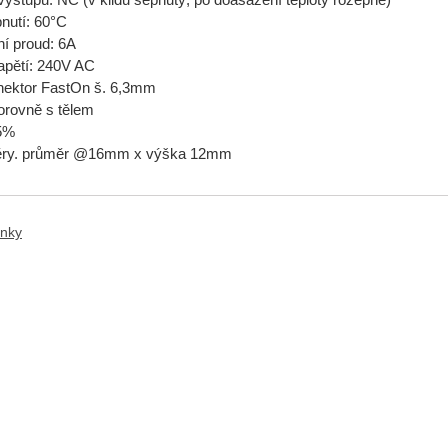
pnutí: 60°C
í proud: 6A
apětí: 240V AC
onektor FastOn š. 6,3mm
orovně s tělem
±5%
ěry. průměr @16mm x výška 12mm
anky