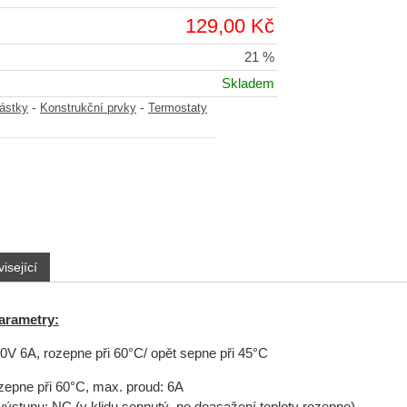
129,00 Kč
21 %
Skladem
-
-
částky
Konstrukční prvky
Termostaty
isející
arametry:
0V 6A, rozepne při 60°C/ opět sepne při 45°C
zepne při 60°C, max. proud: 6A
výstupu: NC (v klidu sepnutý, po doasažení teploty rozepne)