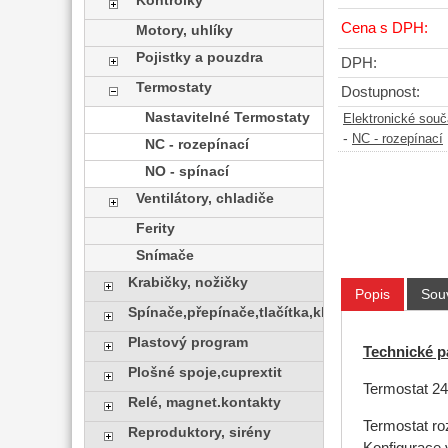
Kontrolky
Cena s DPH:
Motory, uhlíky
Pojistky a pouzdra
DPH:
Termostaty
Dostupnost:
Nastavitelné Termostaty
Elektronické sou
-
NC - rozepínací
NC - rozepínací
NO - spínací
Ventilátory, chladiče
Ferity
Snímače
Krabičky, nožičky
Popis
Souv
Spínače,přepínače,tlačítka,klávesy
Plastový program
Technické p
Plošné spoje,cuprextit
Termostat 24
Relé, magnet.kontakty
Termostat ro
Reproduktory, sirény
Konfigurace 