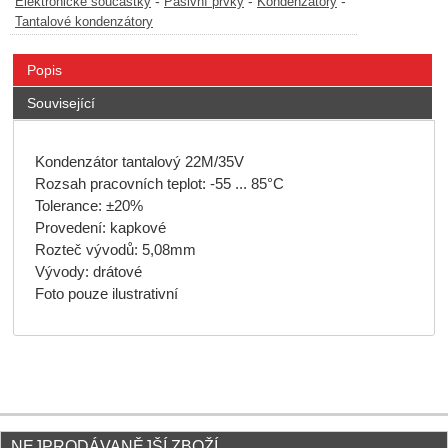
-
-
-
Elektronické součástky
Pasivní prvky
Kondenzátory
Tantalové kondenzátory
Popis
Související
Kondenzátor tantalový 22M/35V
Rozsah pracovních teplot: -55 ... 85°C
Tolerance: ±20%
Provedení: kapkové
Rozteč vývodů: 5,08mm
Vývody: drátové
Foto pouze ilustrativní
NEJPRODÁVANĚJŠÍ ZBOŽÍ