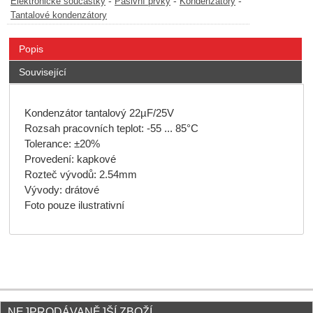
-
-
-
Elektronické součástky
Pasivní prvky
Kondenzátory
Tantalové kondenzátory
Popis
Související
Kondenzátor tantalový 22µF/25V
Rozsah pracovních teplot: -55 ... 85°C
Tolerance: ±20%
Provedení: kapkové
Rozteč vývodů: 2.54mm
Vývody: drátové
Foto pouze ilustrativní
NEJPRODÁVANĚJŠÍ ZBOŽÍ