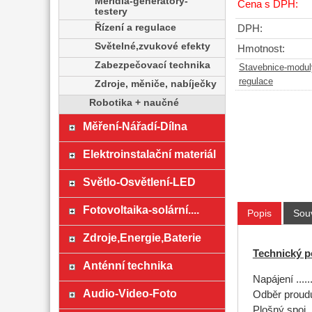
Měřidla-generátory-
Cena s DPH:
testery
Řízení a regulace
DPH:
Světelné,zvukové efekty
Hmotnost:
Zabezpečovací technika
Stavebnice-modul
regulace
Zdroje, měniče, nabíječky
Robotika + naučné
Měření-Nářadí-Dílna
Elektroinstalační materiál
Světlo-Osvětlení-LED
Fotovoltaika-solární....
Popis
Souv
Zdroje,Energie,Baterie
Technický p
Anténní technika
Napájení .....
Audio-Video-Foto
Odběr proudu ...
Plošný spoj .....