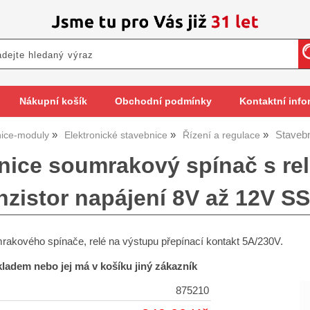
Nákupní košík
Obchodní podmínky
Kontaktní info
Staveb
ice-moduly
Elektronické stavebnice
Řízení a regulace
nice soumrakový spínač s rel
nzistor napájení 8V až 12V SS
rakového spínače, relé na výstupu přepínací kontakt 5A/230V.
skladem nebo jej má v košíku jiný zákazník
875210