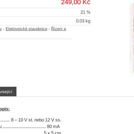
249,00 Kč
21 %
0.03 kg
-
-
y
Elektronické stavebnice
Řízení a
isející
opis:
......... 8 – 10 V st. nebo 12 V ss.
................................. 80 mA
................................ 5 x 5 cm