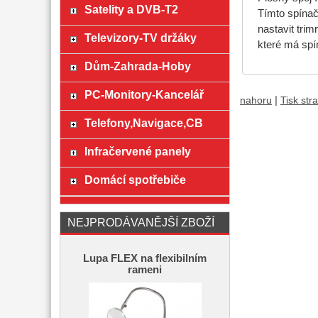
Satelity a DVB-T2
Tímto spínač
nastavit trim
Televizory-TV držáky
které má spí
Dům-Zahrada-Hoby
PC-Monitory-Kancelář
|
nahoru
Tisk str
Telefony,Navigace,CB
Infračervené panely
Domácí spotřebiče
NEJPRODÁVANĚJŠÍ ZBOŽÍ
Lupa FLEX na flexibilním
rameni