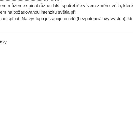
em můžeme spínat různé další spotřebiče vlivem změn světla, které d
rem na požadovanou intenzitu světla při
nač spínat. Na výstupu je zapojeno relé (bezpotenciálový výstup), kt
anky