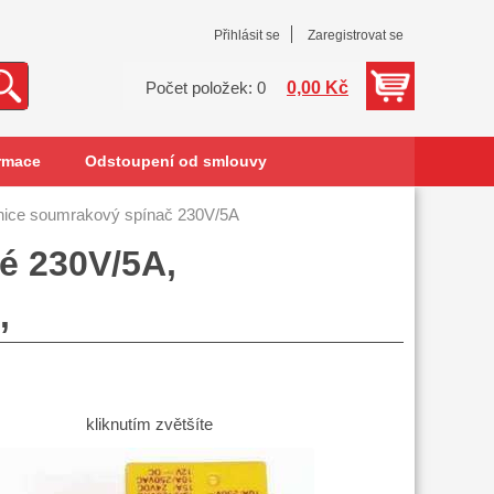
Přihlásit se
Zaregistrovat se
0,00 Kč
Počet položek: 0
rmace
Odstoupení od smlouvy
nice soumrakový spínač 230V/5A
é 230V/5A,
,
kliknutím zvětšíte