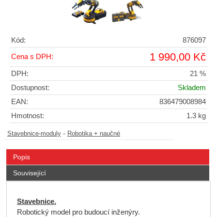
Kód:
876097
1 990,00 Kč
Cena s DPH:
DPH:
21 %
Dostupnost:
Skladem
EAN:
836479008984
Hmotnost:
1.3 kg
-
Stavebnice-moduly
Robotika + naučné
Popis
Související
Stavebnice.
Robotický model pro budoucí inženýry.