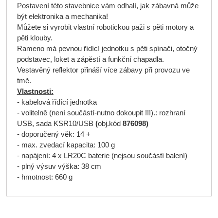
Postavení této stavebnice vám odhalí, jak zábavná může
být elektronika a mechanika!
Můžete si vyrobit vlastní robotickou paži s pěti motory a
pěti klouby.
Rameno má pevnou řídící jednotku s pěti spínači, otočný
podstavec, loket a zápěstí a funkční chapadla.
Vestavěný reflektor přináší více zábavy při provozu ve
tmě.
Vlastnosti:
- kabelová řídící jednotka
- volitelně (není součástí-nutno dokoupit !!!).: rozhraní
USB, sada KSR10/USB
(
obj.kód
876098)
- doporučený věk: 14 +
- max. zvedací kapacita: 100 g
- napájení: 4 x LR20C baterie (nejsou součástí balení)
- plný výsuv výška: 38 cm
- hmotnost: 660 g