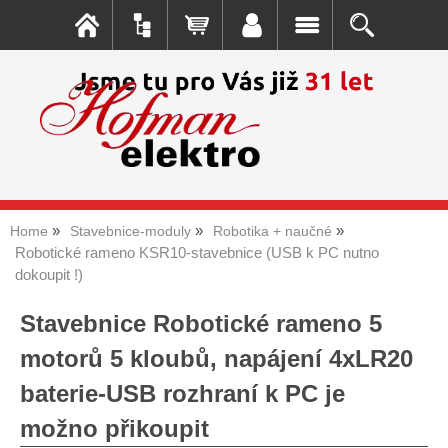
Home
Stavebnice-moduly
Robotika + naučné
Robotické rameno KSR10-stavebnice (USB k PC nutno
dokoupit !)
Stavebnice Robotické rameno 5
motorů 5 kloubů, napájení 4xLR20
baterie-USB rozhraní k PC je
možno přikoupit