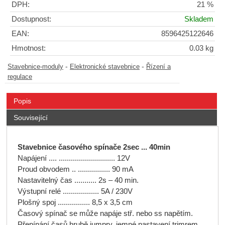
DPH:
21 %
Dostupnost:
Skladem
EAN:
8596425122646
Hmotnost:
0.03 kg
-
-
Stavebnice-moduly
Elektronické stavebnice
Řízení a
regulace
Popis
Související
Stavebnice časového spínače 2sec ... 40min
Napájení .... ............................ 12V
Proud obvodem .. ................ 90 mA
Nastavitelný čas ........... 2s – 40 min.
Výstupní relé .................. 5A / 230V
Plošný spoj ................ 8,5 x 3,5 cm
Časový spínač se může napáje stř. nebo ss napětím.
Přepínání časů hrubě jumpry, jemné nastavení trimrem,