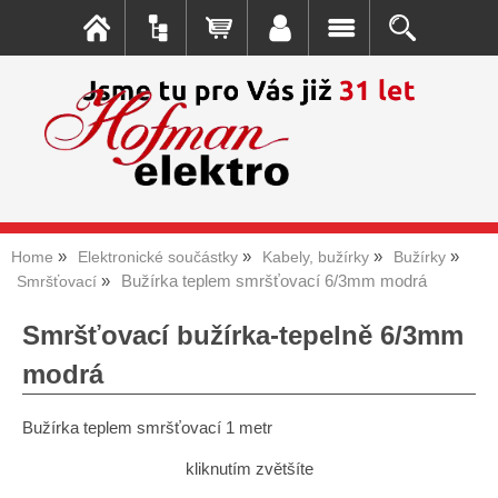
Home
Elektronické součástky
Kabely, bužírky
Bužírky
Bužírka teplem smršťovací 6/3mm modrá
Smršťovací
Smršťovací bužírka-tepelně 6/3mm
modrá
Bužírka teplem smršťovací 1 metr
kliknutím zvětšíte