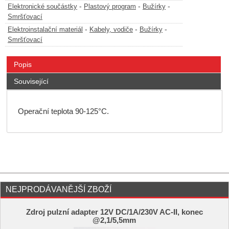
-
-
-
Elektronické součástky
Plastový program
Bužírky
Smršťovací
-
-
-
Elektroinstalační materiál
Kabely, vodiče
Bužírky
Smršťovací
Popis
Související
Operační teplota 90-125°C.
NEJPRODÁVANĚJŠÍ ZBOŽÍ
Zdroj pulzní adapter 12V DC/1A/230V AC-II, konec
@2,1/5,5mm