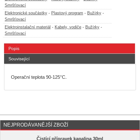
Smršťovací
-
-
-
Elektronické součástky
Plastový program
Bužírky
Smršťovací
-
-
-
Elektroinstalační materiál
Kabely, vodiče
Bužírky
Smršťovací
Popis
Související
Operační teplota 90-125°C.
NEJPRODÁVANĚJŠÍ ZBOŽÍ
Čistící přípravek kapalina 30ml