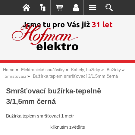
Home
Elektronické součástky
Kabely, bužírky
Bužírky
Bužírka teplem smršťovací 3/1,5mm černá
Smršťovací
Smršťovací bužírka-tepelně
3/1,5mm černá
Bužírka teplem smršťovací 1 metr
kliknutím zvětšíte