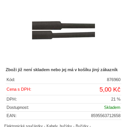
Zboži již není skladem nebo jej má v košíku jiný zákazník
Kód:
876960
5,00 Kč
Cena s DPH:
DPH:
21 %
Dostupnost:
Skladem
EAN:
8595563712658
-
-
-
Elektronické součástky
Kabely, bužírky
Bužírky