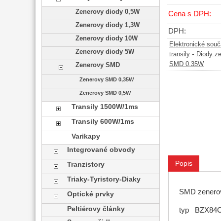
Zenerovy diody 0,5W
Cena s DPH:
Zenerovy diody 1,3W
DPH:
Zenerovy diody 10W
Elektronické sou
Zenerovy diody 5W
-
transily
Diody z
SMD 0,35W
Zenerovy SMD
Zenerovy SMD 0,35W
Zenerovy SMD 0,5W
Transily 1500W/1ms
Transily 600W/1ms
Varikapy
Integrované obvody
Popis
Tranzistory
Triaky-Tyristory-Diaky
SMD zenero
Optické prvky
Peltiérovy články
typ BZX84C