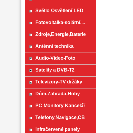
Světlo-Osvětlení-LED
Fotovoltaika-solární....
Zdroje,Energie,Baterie
Anténní technika
Audio-Video-Foto
Satelity a DVB-T2
Televizory-TV držáky
Dům-Zahrada-Hoby
PC-Monitory-Kancelář
Telefony,Navigace,CB
Infračervené panely