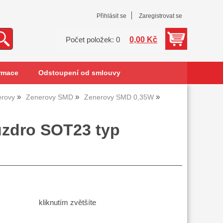
Přihlásit se
Zaregistrovat se
0,00 Kč
Počet položek: 0
rmace
Odstoupení od smlouvy
erovy
Zenerovy SMD
Zenerovy SMD 0,35W
uzdro SOT23 typ
kliknutím zvětšíte