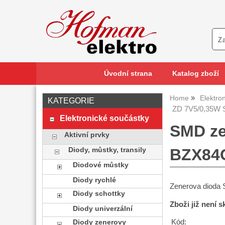
Úvodní strana
Katalog zboží
Home
Elektro
KATEGORIE
ZD 7V5/0,35W 
Elektronické součástky
SMD ze
Aktivní prvky
BZX84C
Diody, můstky, transily
Diodové můstky
Diody rychlé
Zenerova dioda
Diody schottky
Zboži již není 
Diody univerzální
Kód:
Diody zenerovy