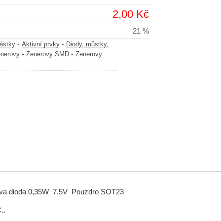
2,00 Kč
21 %
-
-
částky
Aktivní prvky
Diody, můstky,
-
-
enerovy
Zenerovy SMD
Zenerovy
va dioda 0,35W 7,5V Pouzdro SOT23
..