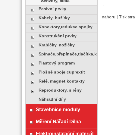
Senzory, čidla
Pasivní prvky
|
nahoru
Tisk str
Kabely, bužírky
Konektory,redukce,spojky
Konstrukční prvky
Krabičky, nožičky
Spínače,přepínače,tlačítka,klávesy
Plastový program
Plošné spoje,cuprextit
Relé, magnet.kontakty
Reproduktory, sirény
Náhradní díly
Stavebnice-moduly
Měření-Nářadí-Dílna
Elektroinstalační materiál