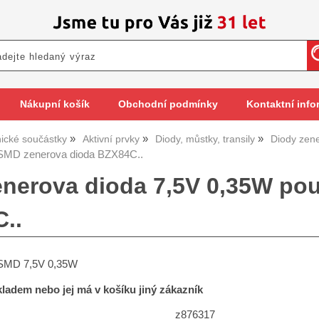
Nákupní košík
Obchodní podmínky
Kontaktní info
nické součástky
Aktivní prvky
Diody, můstky, transily
Diody zen
SMD zenerova dioda BZX84C..
nerova dioda 7,5V 0,35W po
..
 SMD 7,5V 0,35W
skladem nebo jej má v košíku jiný zákazník
z876317