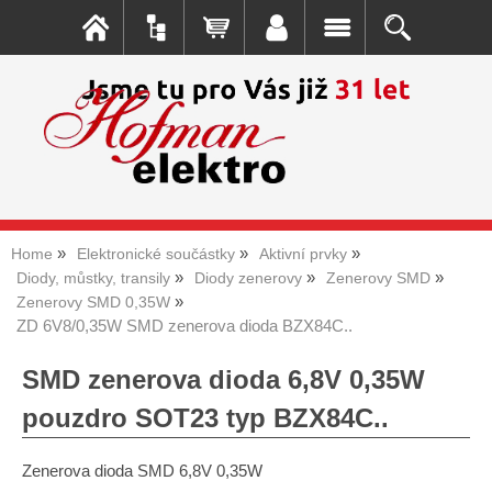
Home
Elektronické součástky
Aktivní prvky
Diody, můstky, transily
Diody zenerovy
Zenerovy SMD
Zenerovy SMD 0,35W
ZD 6V8/0,35W SMD zenerova dioda BZX84C..
SMD zenerova dioda 6,8V 0,35W
pouzdro SOT23 typ BZX84C..
Zenerova dioda SMD 6,8V 0,35W