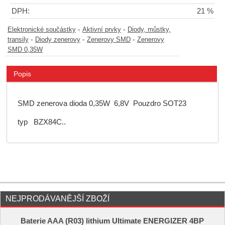
DPH:
21 %
-
-
Elektronické součástky
Aktivní prvky
Diody, můstky,
-
-
-
transily
Diody zenerovy
Zenerovy SMD
Zenerovy
SMD 0,35W
Popis
SMD zenerova dioda 0,35W 6,8V Pouzdro SOT23
typ BZX84C..
NEJPRODÁVANĚJŠÍ ZBOŽÍ
Baterie AAA (R03) lithium Ultimate ENERGIZER 4BP