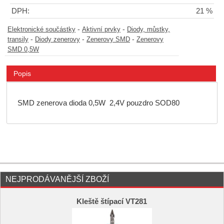
DPH:
21 %
-
-
Elektronické součástky
Aktivní prvky
Diody, můstky,
-
-
-
transily
Diody zenerovy
Zenerovy SMD
Zenerovy
SMD 0,5W
Popis
SMD zenerova dioda 0,5W 2,4V pouzdro SOD80
NEJPRODÁVANĚJŠÍ ZBOŽÍ
Kleště štípací VT281