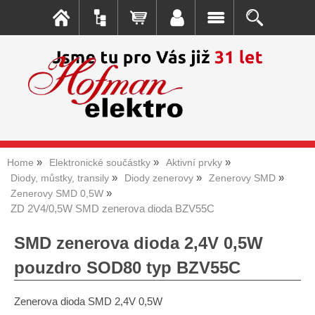
Home
Elektronické součástky
Aktivní prvky
Diody, můstky, transily
Diody zenerovy
Zenerovy SMD
Zenerovy SMD 0,5W
ZD 2V4/0,5W SMD zenerova dioda BZV55C
SMD zenerova dioda 2,4V 0,5W
pouzdro SOD80 typ BZV55C
Zenerova dioda SMD 2,4V 0,5W