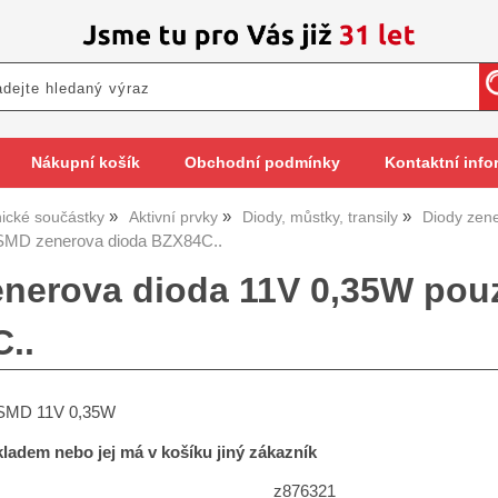
Nákupní košík
Obchodní podmínky
Kontaktní info
nické součástky
Aktivní prvky
Diody, můstky, transily
Diody zen
SMD zenerova dioda BZX84C..
nerova dioda 11V 0,35W pou
..
 SMD 11V 0,35W
skladem nebo jej má v košíku jiný zákazník
z876321