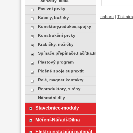
Senzory, čidla
Pasivní prvky
|
nahoru
Tisk str
Kabely, bužírky
Konektory,redukce,spojky
Konstrukční prvky
Krabičky, nožičky
Spínače,přepínače,tlačítka,klávesy
Plastový program
Plošné spoje,cuprextit
Relé, magnet.kontakty
Reproduktory, sirény
Náhradní díly
Stavebnice-moduly
Měření-Nářadí-Dílna
Elektroinstalační materiál