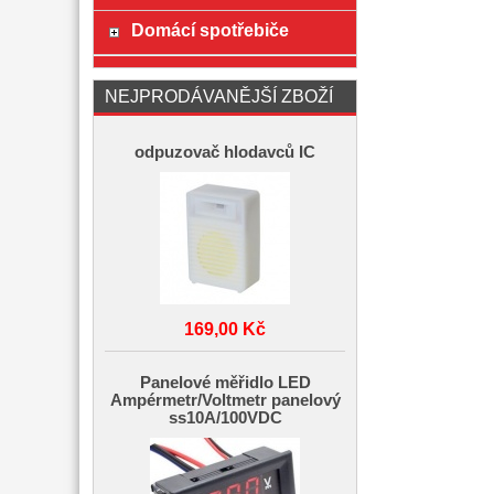
Domácí spotřebiče
NEJPRODÁVANĚJŠÍ ZBOŽÍ
odpuzovač hlodavců IC
169,00 Kč
Panelové měřidlo LED
Ampérmetr/Voltmetr panelový
ss10A/100VDC