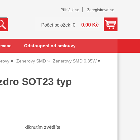
Přihlásit se
Zaregistrovat se
0,00 Kč
Počet položek: 0
rmace
Odstoupení od smlouvy
erovy
Zenerovy SMD
Zenerovy SMD 0,35W
zdro SOT23 typ
kliknutím zvětšíte