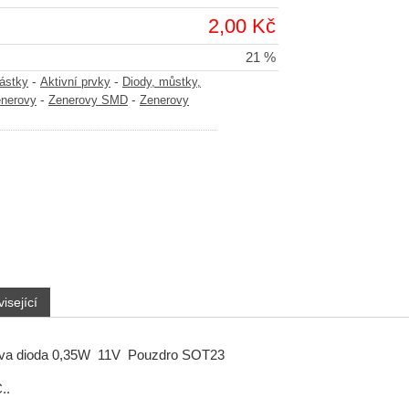
2,00 Kč
21 %
-
-
částky
Aktivní prvky
Diody, můstky,
-
-
enerovy
Zenerovy SMD
Zenerovy
isející
va dioda 0,35W 11V Pouzdro SOT23
..