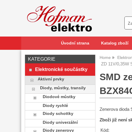
Úvodní strana
Katalog zboží
Home
Elektro
KATEGORIE
ZD 11V/0,35W 
Elektronické součástky
SMD ze
Aktivní prvky
BZX84C
Diody, můstky, transily
Diodové můstky
Diody rychlé
Zenerova dioda
Diody schottky
Zboži již není 
Diody univerzální
Kód:
Diody zenerovy