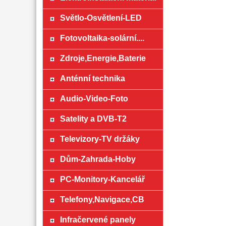
Světlo-Osvětlení-LED
Fotovoltaika-solární....
Zdroje,Energie,Baterie
Anténní technika
Audio-Video-Foto
Satelity a DVB-T2
Televizory-TV držáky
Dům-Zahrada-Hoby
PC-Monitory-Kancelář
Telefony,Navigace,CB
Infračervené panely