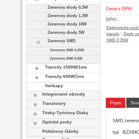
Zenerovy diody 0,5W
Cena s DPH:
Zenerovy diody 1,3W
DPH:
Zenerovy diody 10W
Elektronické sou
Zenerovy diody 5W
-
transily
Diody z
SMD 0,35W
Zenerovy SMD
Zenerovy SMD 0,35W
Zenerovy SMD 0,5W
Transily 1500W/1ms
Transily 600W/1ms
Varikapy
Integrované obvody
Popis
Souv
Tranzistory
Triaky-Tyristory-Diaky
SMD zenero
Optické prvky
Peltiérovy články
typ BZX84C