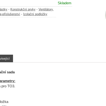
Skladem
-
-
částky
Konstrukční prvky
Ventilátory,
-
e-příslušenství
Izolační podložky
isející
ační sada
arametry:
a pro TO3.
dložka