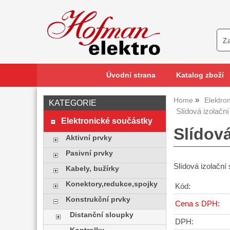
Úvodní strana
Katalog zboží
Home
Elektro
KATEGORIE
Slídová izolačn
Elektronické součástky
Slídov
Aktivní prvky
Pasivní prvky
Slídová izolačn
Kabely, bužírky
Konektory,redukce,spojky
Kód:
Konstrukční prvky
Cena s DPH:
Distanční sloupky
DPH: