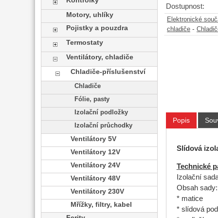
Kontrolky
Dostupnost:
Motory, uhlíky
Elektronické sou
Pojistky a pouzdra
-
chladiče
Chladič
Termostaty
Ventilátory, chladiče
Chladiče-příslušenství
Chladiče
Fólie, pasty
Izolační podložky
Popis
Souv
Izolační průchodky
Ventilátory 5V
Slídová izol
Ventilátory 12V
Ventilátory 24V
Technické p
Izolační sad
Ventilátory 48V
Obsah sady:
Ventilátory 230V
* matice
Mřížky, filtry, kabel
* slídová po
Ferity