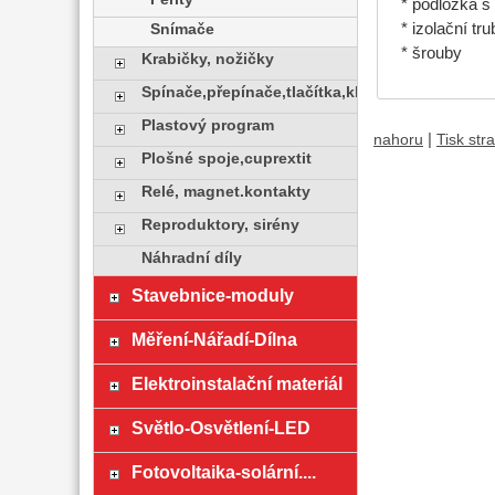
* podložka s
* izolační tr
Snímače
* šrouby
Krabičky, nožičky
Spínače,přepínače,tlačítka,klávesy
Plastový program
|
nahoru
Tisk str
Plošné spoje,cuprextit
Relé, magnet.kontakty
Reproduktory, sirény
Náhradní díly
Stavebnice-moduly
Měření-Nářadí-Dílna
Elektroinstalační materiál
Světlo-Osvětlení-LED
Fotovoltaika-solární....