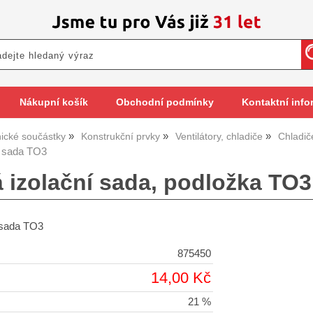
Nákupní košík
Obchodní podmínky
Kontaktní info
nické součástky
Konstrukční prvky
Ventilátory, chladiče
Chladič
í sada TO3
á izolační sada, podložka TO3
í sada TO3
875450
14,00 Kč
21 %