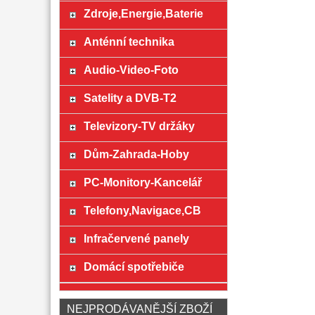
Zdroje,Energie,Baterie
Anténní technika
Audio-Video-Foto
Satelity a DVB-T2
Televizory-TV držáky
Dům-Zahrada-Hoby
PC-Monitory-Kancelář
Telefony,Navigace,CB
Infračervené panely
Domácí spotřebiče
NEJPRODÁVANĚJŠÍ ZBOŽÍ