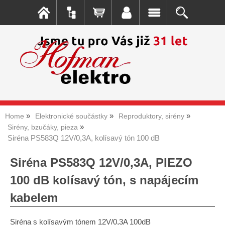
Home
Elektronické součástky
Reproduktory, sirény
Sirény, bzučáky, pieza
Siréna PS583Q 12V/0,3A, kolísavý tón 100 dB
Siréna PS583Q 12V/0,3A, PIEZO
100 dB kolísavý tón, s napájecím
kabelem
Siréna s kolísavým tónem 12V/0,3A 100dB