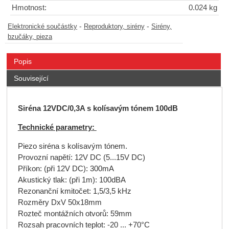
Hmotnost:
0.024 kg
-
-
Elektronické součástky
Reproduktory, sirény
Sirény,
bzučáky, pieza
Popis
Související
Siréna 12VDC/0,3A s kolísavým tónem 100dB
Technické parametry:
Piezo siréna s kolísavým tónem.
Provozní napětí: 12V DC (5...15V DC)
Příkon: (při 12V DC): 300mA
Akustický tlak: (při 1m): 100dBA
Rezonanční kmitočet: 1,5/3,5 kHz
Rozměry DxV 50x18mm
Rozteč montážních otvorů: 59mm
Rozsah pracovních teplot: -20 ... +70°C