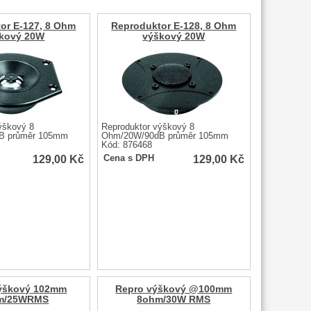
or E-127, 8 Ohm
Reproduktor E-128, 8 Ohm
kový 20W
výškový 20W
ýškový 8
Reproduktor výškový 8
B průměr 105mm
Ohm/20W/90dB průměr 105mm
Kód: 876468
129,00
Kč
129,00
Kč
Cena s DPH
ýškový 102mm
Repro výškový @100mm
m/25WRMS
8ohm/30W RMS