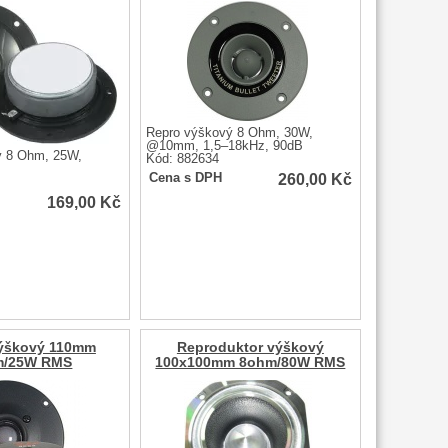
Repro výškový 8 Ohm, 30W,
@10mm, 1,5–18kHz, 90dB
ý 8 Ohm, 25W,
Kód: 882634
260,00
Kč
Cena s DPH
169,00
Kč
ýškový 110mm
Reproduktor výškový
m/25W RMS
100x100mm 8ohm/80W RMS