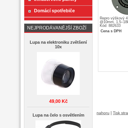
Domácí spotřebiče
Repro výškový 
@10mm, 1,5–18
Kód: 882633
NEJPRODÁVANĚJŠÍ ZBOŽÍ
Cena s DPH
Lupa na elektroniku zvětšení
10x
49,00 Kč
|
nahoru
Tisk str
Lupa na čelo s osvětlením