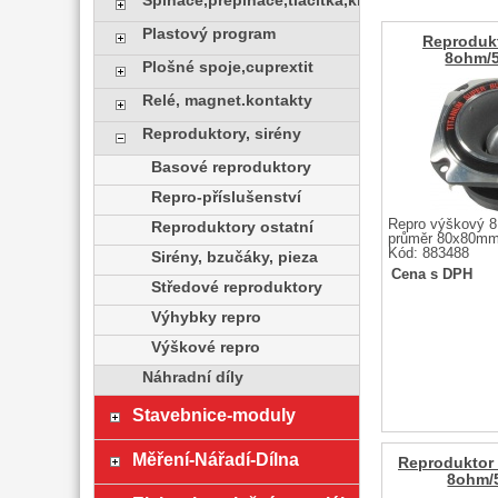
Spínače,přepínače,tlačítka,klávesy
Plastový program
Reproduk
8ohm/
Plošné spoje,cuprextit
Relé, magnet.kontakty
Reproduktory, sirény
Basové reproduktory
Repro-příslušenství
Repro výškový 
Reproduktory ostatní
průměr 80x80mm
Kód: 883488
Sirény, bzučáky, pieza
Cena s DPH
Středové reproduktory
Výhybky repro
Výškové repro
Náhradní díly
Stavebnice-moduly
Měření-Nářadí-Dílna
Reproduktor
8ohm