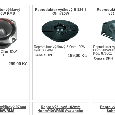
tor výškový
Reproduktor výškový E-126 8
Reprodukt
50W RMS
Ohm/20W
výš
Reproduktor výškový 8 Ohm, 20W
Reproduktor v
Kód: 880499
Ohm/20W/90d
8 Ohm, 50W,
Kód: 876601
199,00
Kč
 HiFi
Cena s DPH
Cena s DPH
299,00
Kč
 výškový 97mm
Repro výškový 102mm
Repro v
/50WRMS
4ohm/40WRMS Avalanche
8oh