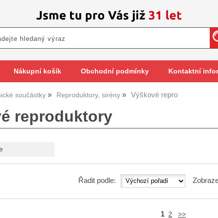
Nákupní košík
Obchodní podmínky
Kontaktní info
Výškové repro
nické součástky
Reproduktory, sirény
é reproduktory
e
Řadit podle:
Zobraze
1
2
>>