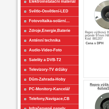
Elektroinstalační materiál
Světlo-Osvětlení-LED
Fotovoltaika-solární....
Zdroje,Energie,Baterie
Repro výškový 
průměr 97mm Hi
Kód: 881207
Anténní technika
Cena s DPH
Audio-Video-Foto
Satelity a DVB-T2
Televizory-TV držáky
Dům-Zahrada-Hoby
Repro výš
4ohm/
PC-Monitory-Kancelář
Telefony,Navigace,CB
Infračervené panely