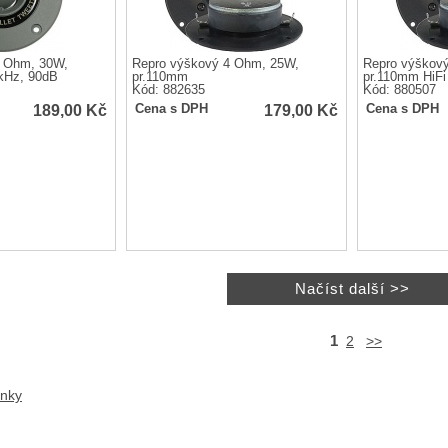
4 Ohm, 30W,
Repro výškový 4 Ohm, 25W,
Repro výškov
kHz, 90dB
pr.110mm
pr.110mm HiFi
Kód: 882635
Kód: 880507
189,00
Kč
179,00
Kč
Cena s DPH
Cena s DPH
1
2
>>
anky