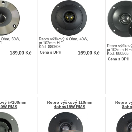
8 Ohm, 50W,
Repro výškový 4 Ohm, 40W,
Fi
pr.102mm HiFi
Repro výškov
Kód: 880506
pr.102mm HiFi
189,00
Kč
169,00
Kč
Cena s DPH
Kód: 880505
Cena s DPH
kový @100mm
Repro výškový 110mm
Repro v
30W RMS
4ohm/15W RMS
8oh