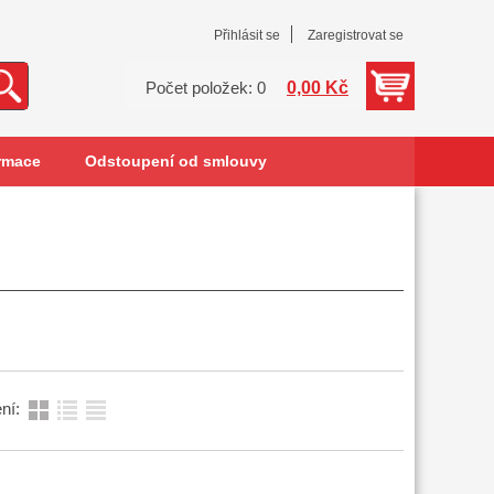
Přihlásit se
Zaregistrovat se
0,00 Kč
Počet položek: 0
rmace
Odstoupení od smlouvy
ní: