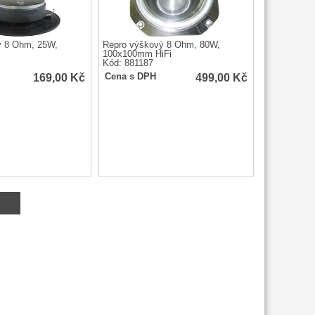
ý 8 Ohm, 25W,
Repro výškový 8 Ohm, 80W,
100x100mm HiFi
Kód: 881187
169,00
Kč
499,00
Kč
Cena s DPH