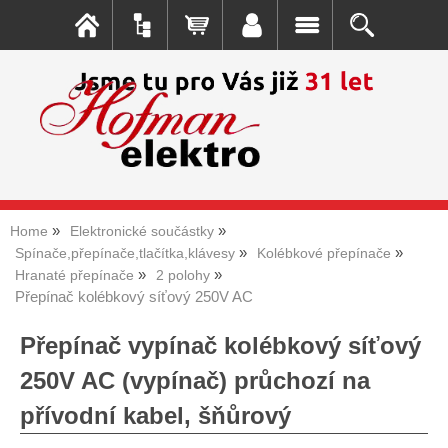
Home
Elektronické součástky
Spínače,přepínače,tlačítka,klávesy
Kolébkové přepínače
Hranaté přepínače
2 polohy
Přepínač kolébkový síťový 250V AC
Přepínač vypínač kolébkový síťový
250V AC (vypínač) průchozí na
přívodní kabel, šňůrový