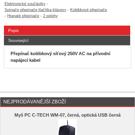
-
Elektronické součástky
-
Spínače,přepínače,tlačítka,klávesy
Kolébkové přepínače
-
-
Hranaté přepínače
2 polohy
Popis
Související
Přepínač kolébkový síťový 250V AC na přívodní
napájecí kabel
NEJPRODÁVANĚJŠÍ ZBOŽÍ
Myš PC C-TECH WM-07, černá, optická USB černá