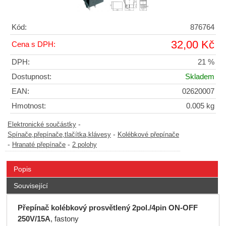
Kód:
876764
32,00 Kč
Cena s DPH:
DPH:
21 %
Dostupnost:
Skladem
EAN:
02620007
Hmotnost:
0.005 kg
-
Elektronické součástky
-
Spínače,přepínače,tlačítka,klávesy
Kolébkové přepínače
-
-
Hranaté přepínače
2 polohy
Popis
Související
Přepínač kolébkový prosvětlený 2pol./4pin ON-OFF
250V/15A
, fastony