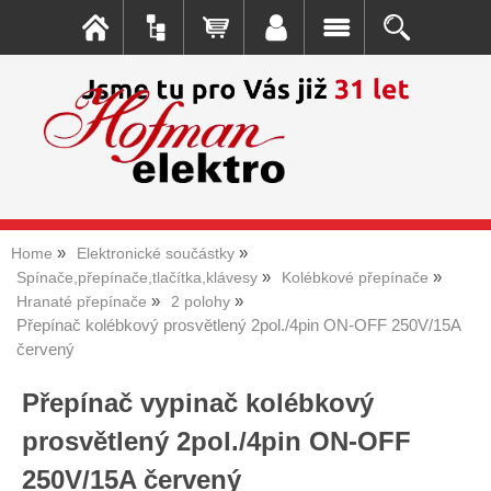
Home
Elektronické součástky
Spínače,přepínače,tlačítka,klávesy
Kolébkové přepínače
Hranaté přepínače
2 polohy
Přepínač kolébkový prosvětlený 2pol./4pin ON-OFF 250V/15A
červený
Přepínač vypinač kolébkový
prosvětlený 2pol./4pin ON-OFF
250V/15A červený