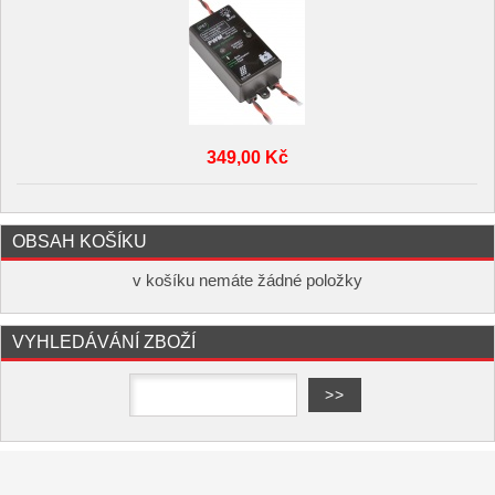
349,00 Kč
OBSAH KOŠÍKU
v košíku nemáte žádné položky
VYHLEDÁVÁNÍ ZBOŽÍ
Copyright ©
,
provozováno na
www.elektro-hofman.cz
systému
a
Shop5.cz
tvorba e-shopu
pronájem e-shopu