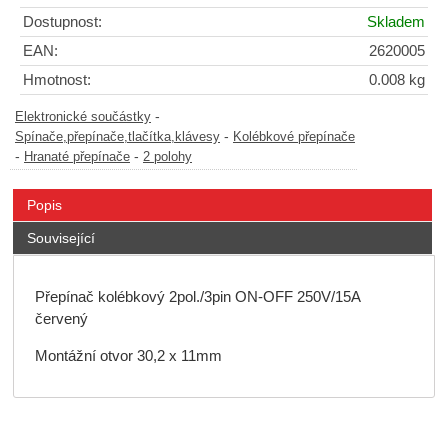
Dostupnost:
Skladem
EAN:
2620005
Hmotnost:
0.008 kg
-
Elektronické součástky
-
Spínače,přepínače,tlačítka,klávesy
Kolébkové přepínače
-
-
Hranaté přepínače
2 polohy
Popis
Související
Přepínač kolébkový 2pol./3pin ON-OFF 250V/15A
červený
Montážní otvor 30,2 x 11mm