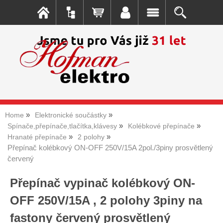
Home
Elektronické součástky
Spínače,přepínače,tlačítka,klávesy
Kolébkové přepínače
Hranaté přepínače
2 polohy
Přepínač kolébkový ON-OFF 250V/15A 2pol./3piny prosvětlený
červený
Přepínač vypinač kolébkový ON-
OFF 250V/15A , 2 polohy 3piny na
fastony červený prosvětlený