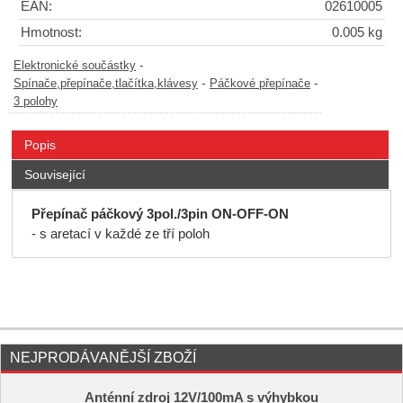
EAN:
02610005
Hmotnost:
0.005 kg
-
Elektronické součástky
-
-
Spínače,přepínače,tlačítka,klávesy
Páčkové přepínače
3 polohy
Popis
Související
Přepínač páčkový 3pol./3pin ON-OFF-ON
- s aretací v každé ze tří poloh
NEJPRODÁVANĚJŠÍ ZBOŽÍ
Anténní zdroj 12V/100mA s výhybkou