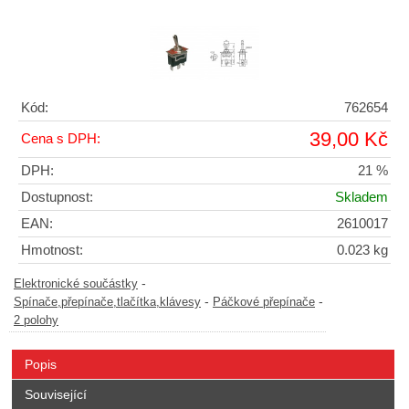
Kód:
762654
39,00 Kč
Cena s DPH:
DPH:
21 %
Dostupnost:
Skladem
EAN:
2610017
Hmotnost:
0.023 kg
-
Elektronické součástky
-
-
Spínače,přepínače,tlačítka,klávesy
Páčkové přepínače
2 polohy
Popis
Související