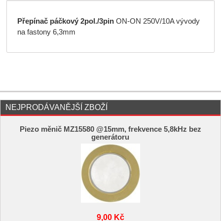
Přepínač páčkový 2pol./3pin
ON-ON 250V/10A vývody
na fastony 6,3mm
NEJPRODÁVANĚJŠÍ ZBOŽÍ
Piezo měnič MZ15580 @15mm, frekvence 5,8kHz bez
generátoru
9,00 Kč