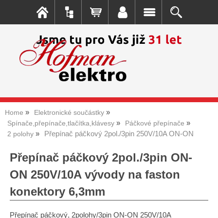
Home
Elektronické součástky
Spínače,přepínače,tlačítka,klávesy
Páčkové přepínače
Přepínač páčkový 2pol./3pin 250V/10A ON-ON
2 polohy
Přepínač páčkový 2pol./3pin ON-
ON 250V/10A vývody na faston
konektory 6,3mm
Přepínač páčkový, 2polohy/3pin ON-ON 250V/10A