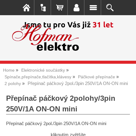
Home
Elektronické součástky
Spínače,přepínače,tlačítka,klávesy
Páčkové přepínače
Přepínač páčkový 2pol./3pin 250V/1A ON-ON mini
2 polohy
Přepínač páčkový 2polohy/3pin
250V/1A ON-ON mini
Přepínač páčkový 2pol./3pin 250V/1A ON-ON mini
kliknutím zvětšíte