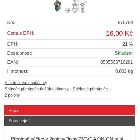
Kód:
876789
16,00 Kč
Cena s DPH:
DPH:
21 %
Dostupnost:
Skladem
EAN:
8595563716281
Hmotnost:
0.003 kg
-
Elektronické součástky
-
-
Spínače,přepínače,tlačítka,klávesy
Páčkové přepínače
2 polohy
Popis
Související
Přepínač páčkový 2polohy/3piny 250V/1A ON-ON mini