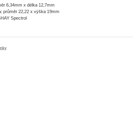
měr 6,34mm x délka 12,7mm
a: průměr 22,22 x výška 19mm
SHAY Spectrol
anky