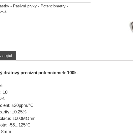
-
-
-
částky
Pasivní prvky
Potenciometry
kové
isející
ý drátový precizní potenciometr 100k.
0k
: 10
±5%
ficient: ±20ppm/°C
earity: ±0.25%
izolace: 1000MOhm
ota: -55...125°C
u: 8mm