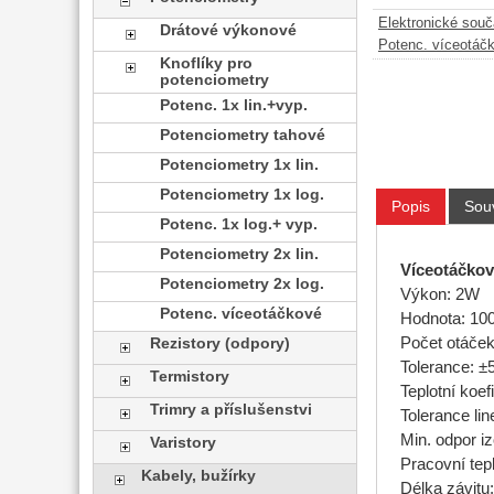
Elektronické sou
Drátové výkonové
Potenc. víceotáč
Knoflíky pro
potenciometry
Potenc. 1x lin.+vyp.
Potenciometry tahové
Potenciometry 1x lin.
Potenciometry 1x log.
Popis
Souv
Potenc. 1x log.+ vyp.
Potenciometry 2x lin.
Víceotáčkov
Potenciometry 2x log.
Výkon: 2W
Potenc. víceotáčkové
Hodnota: 10
Počet otáček
Rezistory (odpory)
Tolerance: 
Termistory
Teplotní koe
Trimry a příslušenstvi
Tolerance lin
Min. odpor 
Varistory
Pracovní tepl
Kabely, bužírky
Délka závit