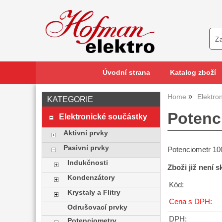
Úvodní strana
Katalog zboží
Home
Elektro
KATEGORIE
Potenc
Elektronické součástky
Aktivní prvky
Pasivní prvky
Potenciometr 1
Indukčnosti
Zboži již není 
Kondenzátory
Kód:
Krystaly a Flitry
Cena s DPH:
Odrušovací prvky
DPH:
Potenciometry