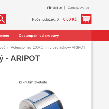
Přihlásit se
Zaregistrovat se
0,00 Kč
Počet položek: 0
rmace
Odstoupení od smlouvy
Potenciometr 100kOhm víceotáčkový ARIPOT
kové
ý - ARIPOT
kliknutím zvětšíte