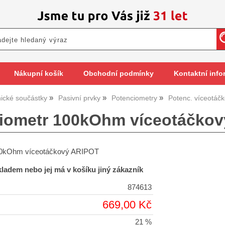
Nákupní košík
Obchodní podmínky
Kontaktní info
nické součástky
Pasivní prvky
Potenciometry
Potenc. víceotáč
iometr 100kOhm víceotáčkov
00kOhm víceotáčkový ARIPOT
skladem nebo jej má v košíku jiný zákazník
874613
669,00 Kč
21 %