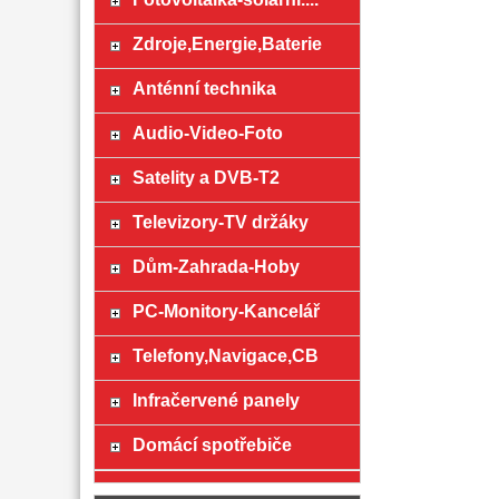
Zdroje,Energie,Baterie
Anténní technika
Audio-Video-Foto
Satelity a DVB-T2
Televizory-TV držáky
Dům-Zahrada-Hoby
PC-Monitory-Kancelář
Telefony,Navigace,CB
Infračervené panely
Domácí spotřebiče