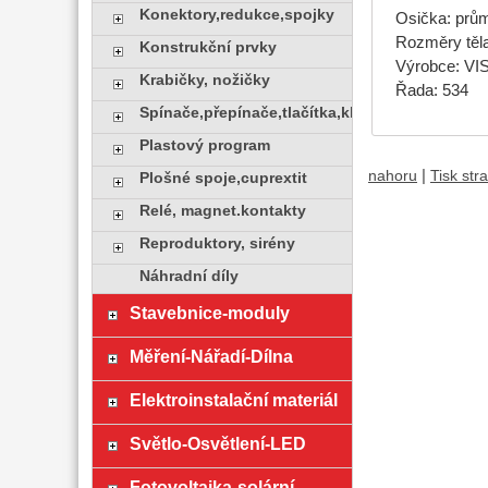
Konektory,redukce,spojky
Osička: prů
Rozměry těl
Konstrukční prvky
Výrobce: VI
Krabičky, nožičky
Řada: 534
Spínače,přepínače,tlačítka,klávesy
Plastový program
|
nahoru
Tisk str
Plošné spoje,cuprextit
Relé, magnet.kontakty
Reproduktory, sirény
Náhradní díly
Stavebnice-moduly
Měření-Nářadí-Dílna
Elektroinstalační materiál
Světlo-Osvětlení-LED
Fotovoltaika-solární....