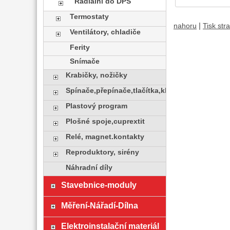
Radiální do DPS
Termostaty
|
nahoru
Tisk str
Ventilátory, chladiče
Ferity
Snímače
Krabičky, nožičky
Spínače,přepínače,tlačítka,klávesy
Plastový program
Plošné spoje,cuprextit
Relé, magnet.kontakty
Reproduktory, sirény
Náhradní díly
Stavebnice-moduly
Měření-Nářadí-Dílna
Elektroinstalační materiál