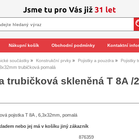
Nákupní košík
Obchodní podmínky
Kontaktní info
nické součástky
Konstrukční prvky
Pojistky a pouzdra
Pojistky 
6,3x32mm trubičková pomalá
ka trubičková skleněná T 8A 
ková pojistka T 8A , 6,3x32mm, pomalá
skladem nebo jej má v košíku jiný zákazník
876359