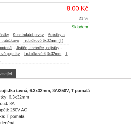
8,00 Kč
21 %
Skladem
-
-
částky
Konstrukční prvky
Pojistky a
-
y trubičkové
Trubičkové 6x32mm (T)
-
-
materiál
Jističe, chrániče, pojistky
-
-
ové pojistky
Trubičkové 6,3x32mm
T
m
isející
pojistka tavná, 6.3x32mm, 8A/250V, T-pomalá
stky: 6.3x32mm
roud: 8A
apětí: 250V AC
ika: T pomalá
kleněná