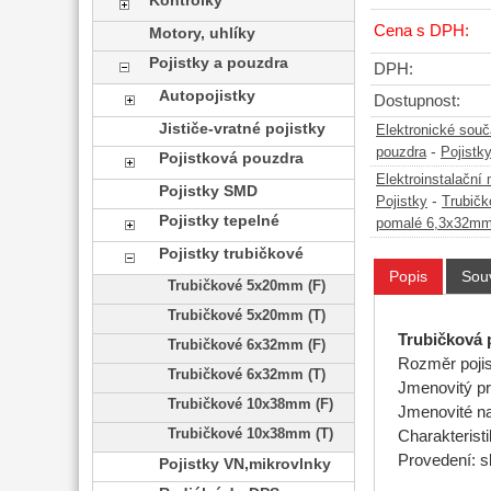
Kontrolky
Cena s DPH:
Motory, uhlíky
Pojistky a pouzdra
DPH:
Autopojistky
Dostupnost:
Jističe-vratné pojistky
Elektronické sou
-
pouzdra
Pojistk
Pojistková pouzdra
Elektroinstalační 
Pojistky SMD
-
Pojistky
Trubičk
Pojistky tepelné
pomalé 6,3x32m
Pojistky trubičkové
Popis
Souv
Trubičkové 5x20mm (F)
Trubičkové 5x20mm (T)
Trubičková 
Trubičkové 6x32mm (F)
Rozměr poji
Trubičkové 6x32mm (T)
Jmenovitý p
Trubičkové 10x38mm (F)
Jmenovité n
Trubičkové 10x38mm (T)
Charakterist
Provedení: s
Pojistky VN,mikrovlnky