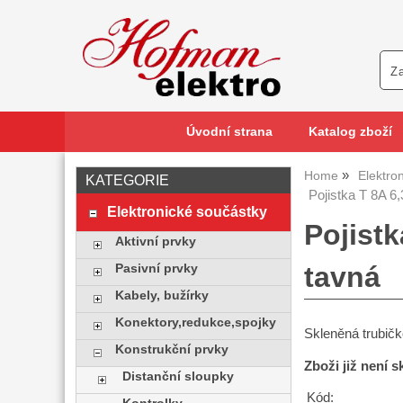
Úvodní strana
Katalog zboží
Home
Elektro
KATEGORIE
Pojistka T 8A 
Elektronické součástky
Pojist
Aktivní prvky
tavná
Pasivní prvky
Kabely, bužírky
Konektory,redukce,spojky
Skleněná trubič
Konstrukční prvky
Zboži již není 
Distanční sloupky
Kód: