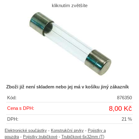
kliknutím zvětšíte
Zboži již není skladem nebo jej má v košíku jiný zákazník
Kód:
876350
8,00 Kč
Cena s DPH:
DPH:
21 %
-
-
Elektronické součástky
Konstrukční prvky
Pojistky a
-
-
pouzdra
Pojistky trubičkové
Trubičkové 6x32mm (T)