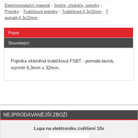
-
-
Elektroinstalační materiál
Jističe, chrániče, pojistky
-
-
-
Pojistky
Trubičkové pojistky
Trubičkové 6,3x32mm
T
pomalé 6,3x32mm
Popis
Související
Pojistka skleněná trubičková FSBT - pomalá-tavná,
rozměr 6,3mm x 32mm.
NEJPRODÁVANĚJŠÍ ZBOŽÍ
Lupa na elektroniku zvětšení 10x