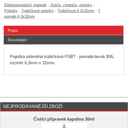
-
-
Elektroinstalační materiál
Jističe, chrániče, pojistky
-
-
-
Pojistky
Trubičkové pojistky
Trubičkové 6,3x32mm
T
pomalé 6,3x32mm
Popis
Související
Pojistka skleněná trubičková FSBT - pomalá-tavná 30A,
rozměr 6,3mm x 32mm.
NEJPRODÁVANĚJŠÍ ZBOŽÍ
Čistící přípravek kapalina 30ml