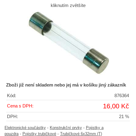
kliknutím zvětšíte
Zboži již není skladem nebo jej má v košíku jiný zákazník
Kód:
876364
16,00 Kč
Cena s DPH:
DPH:
21 %
-
-
Elektronické součástky
Konstrukční prvky
Pojistky a
-
-
pouzdra
Pojistky trubičkové
Trubičkové 6x32mm (T)