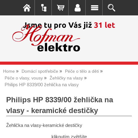
Home
Domácí spotřebiče
Péče o tělo a děti
Péče o vlasy, vousy
Žehličky na vlasy
Philips HP 8339/00 žehlička na vlasy
Philips HP 8339/00 žehlička na
vlasy - keramické destičky
Žehlička na vlasy-keramické destičky
kliknutím zvětšíte