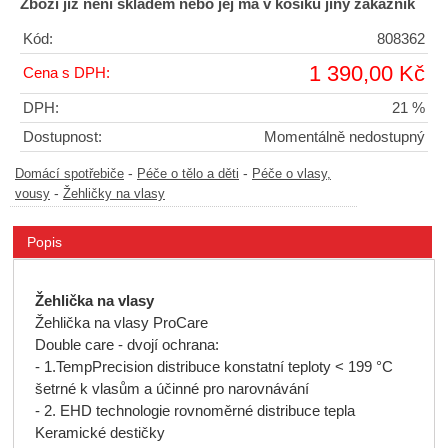
Zboži již není skladem nebo jej má v košíku jiný zákazník
Kód:
808362
1 390,00 Kč
Cena s DPH:
DPH:
21 %
Dostupnost:
Momentálně nedostupný
-
-
Domácí spotřebiče
Péče o tělo a děti
Péče o vlasy,
-
vousy
Žehličky na vlasy
Popis
Žehlička na vlasy
Žehlička na vlasy ProCare
Double care - dvojí ochrana:
- 1.TempPrecision distribuce konstatní teploty < 199 °C
šetrné k vlasům a účinné pro narovnávání
- 2. EHD technologie rovnoměrné distribuce tepla
Keramické destičky